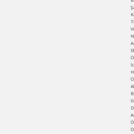
B
Ş
K
T
V
N
A
S
Ö
İ
H
Ö
A
B
G
D
A
Ö
Ö