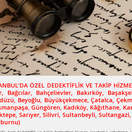
TANBUL’DA ÖZEL DEDEKTİFLİK VE TAKİP HİZME
ar, Bağcılar, Bahçelievler, Bakırköy, Başakş
kdüzü, Beyoğlu, Büyükçekmece, Çatalca, Çekme
smanpaşa, Güngören, Kadıköy, Kâğıthane, Kar
tepe, Sarıyer, Silivri, Sultanbeyli, Sultangazi,
nburnu)