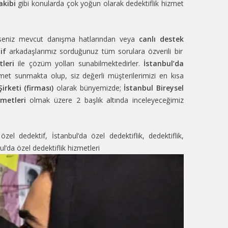
akibi
gibi konularda çok yoğun olarak dedektiflik hizmet
sterseniz mevcut danışma hatlarından veya
canlı destek
if
arkadaşlarımız sorduğunuz tüm sorulara özverili bir
leri
ile çözüm yolları sunabilmektedirler.
İstanbul’da
izmet sunmakta olup, siz değerli müşterilerimizi en kısa
irketi (firması)
olarak bünyemizde;
İstanbul Bireysel
zmetleri
olmak üzere 2 başlık altında inceleyeceğimiz
 özel dedektif
,
İstanbul’da özel dedektiflik
,
dedektiflik
,
ul’da özel dedektiflik hizmetleri