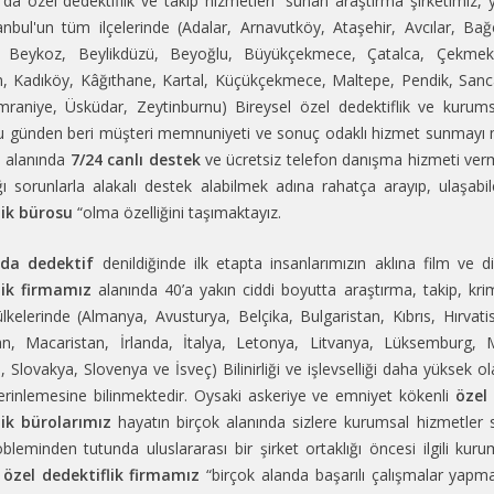
’da özel dedektiflik ve takip hizmetleri
“sunan
araştırma
şirketimiz, 
anbul'un
tüm ilçelerinde (
Adalar, Arnavutköy, Ataşehir, Avcılar, Bağ
, Beykoz, Beylikdüzü, Beyoğlu, Büyükçekmece, Çatalca, Çekmekö
 Kadıköy, Kâğıthane, Kartal, Küçükçekmece, Maltepe, Pendik, Sancaktepe
mraniye, Üsküdar, Zeytinburnu)
Bireysel özel dedektiflik ve kurums
u günden beri müşteri memnuniyeti ve
sonuç odaklı hizmet
sunmayı 
) alanında
7/24 canlı destek
ve ücretsiz telefon danışma hizmeti ver
ığı sorunlarla alakalı destek alabilmek adına rahatça arayıp, ulaşabi
lik bürosu
“olma özelliğini taşımaktayız.
’da dedektif
denildiğinde ilk etapta insanlarımızın aklına film ve di
lik firmamız
alanında 40’a yakın ciddi boyutta araştırma, takip, krimi
lkelerinde (
Almanya, Avusturya, Belçika, Bulgaristan, Kıbrıs, Hırvat
an, Macaristan, İrlanda, İtalya, Letonya, Litvanya, Lüksemburg, 
Slovakya, Slovenya ve İsveç) Bilinirliği ve işlevselliği daha yüksek 
rinlemesine bilinmektedir. Oysaki askeriye ve emniyet kökenli
özel
lik bürolarımız
hayatın birçok alanında sizlere kurumsal hizmetler s
bleminden tutunda uluslararası bir şirket ortaklığı öncesi ilgili kur
özel dedektiflik firmamız
“birçok alanda başarılı çalışmalar yap