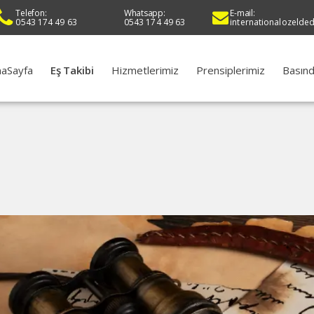
Telefon:
Whatsapp:
E-mail:
0543 174 49 63
0543 174 49 63
internationalozelde
aSayfa
Eş Takibi
Hizmetlerimiz
Prensiplerimiz
Basınd