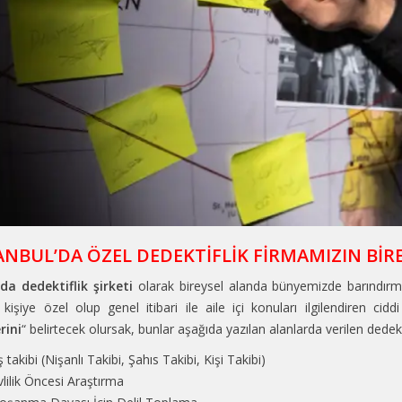
TANBUL’DA ÖZEL DEDEKTİFLİK FİRMAMIZIN BİR
da dedektiflik şirketi
olarak bireysel alanda bünyemizde barındırm
 kişiye özel olup genel itibari ile aile içi konuları ilgilendiren ciddi
rini
“ belirtecek olursak, bunlar aşağıda yazılan alanlarda verilen dedek
ş takibi (Nişanlı Takibi, Şahıs Takibi, Kişi Takibi)
vlilik Öncesi Araştırma