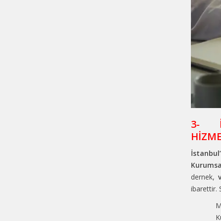
3- İ
HİZME
İstanbul
Kurumsal
dernek,
ibarettir.
M
K