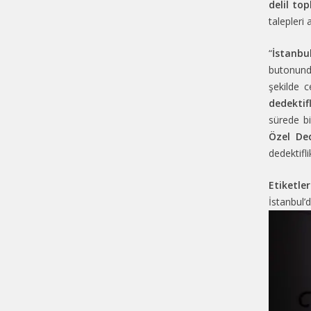
delil top
talepleri 
“
İstanbul
butonun
şekilde c
dedektifl
sürede bi
Özel Ded
dedektifl
Etiketler
İstanbul’d