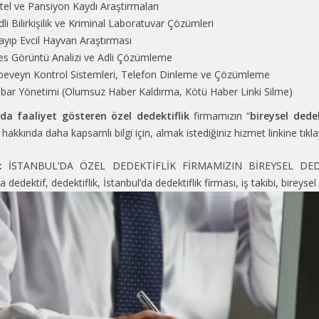
tel ve Pansiyon Kaydı Araştırmaları
dli Bilirkişilik ve Kriminal Laboratuvar Çözümleri
ayıp Evcil Hayvan Araştırması
es Görüntü Analizi ve Adli Çözümleme
beveyn Kontrol Sistemleri, Telefon Dinleme ve Çözümleme
tibar Yönetimi (Olumsuz Haber Kaldırma, Kötü Haber Linki Silme)
’da faaliyet gösteren özel dedektiflik
firmamızın “
bireysel dedek
hakkında daha kapsamlı bilgi için, almak istediğiniz hizmet linkine tıklaya
:
İSTANBUL’DA ÖZEL DEDEKTİFLİK FİRMAMIZIN BİREYSEL DED
da dedektif
,
dedektiflik
,
İstanbul’da dedektiflik firması
,
iş takibi
,
bireysel