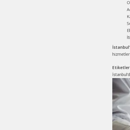
O
A
K
S
E
İ
İstanbul
hizmetler 
Etiketler
İstanbul’