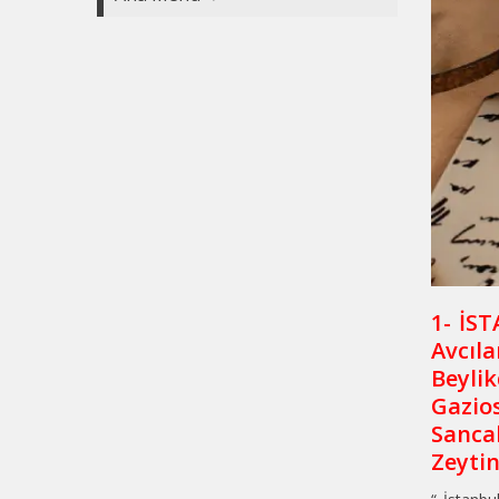
1- İS
Avcıl
Beyli
Gazio
Sancak
Zeyti