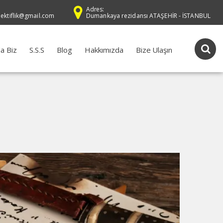
Adres:
dektiflik@gmail.com
Dumankaya rezidansı ATAŞEHİR - İSTANBUL
a Biz
S.S.S
Blog
Hakkımızda
Bize Ulaşın