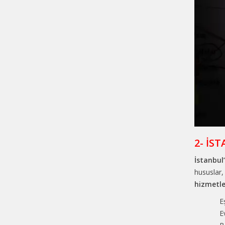
2- İS
İstanbul’
hususlar,
hizmetle
E
E