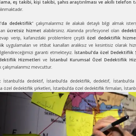
lama, eş takibi, kişi takibi, şahıs araştırılması ve akıllı telefon t
alınmaktadır.
’da dedektiflik
” çalışmalarımız ile alakalı detaylı bilgi almak i
dan
ücretsiz hizmet
alabilirsiniz. Alanında profesyonel olan
dedekt
evap verip, kafanızdaki problemlere çeşitli
özel dedektiflik hizmet
ik
uygulamaları ve irtibat kanalları aralıksız ve kesintisiz olarak h
lgilendireceğimizi garanti etmekteyiz.
İstanbul’da özel Dedektiflik Ş
ektiflik Hizmetleri
ve
İstanbul Kurumsal Özel Dedektiflik Hi
ik çalışmalarımız mevcuttur.
:
İstanbul’da dedektif
,
İstanbul’da dedektiflik
,
dedektif
,
İstanbul’da
a özel dedektiflik şirketleri
,
İstanbul’da özel dedektiflik firmaları
,
İstanb