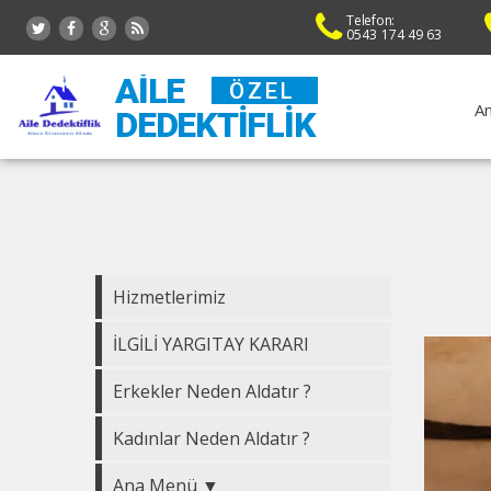
Telefon:
0543 174 49 63
AILE
ÖZEL
An
DEDEKTIFLIK
Hizmetlerimiz
İLGİLİ YARGITAY KARARI
Erkekler Neden Aldatır ?
Kadınlar Neden Aldatır ?
Ana Menü ▼