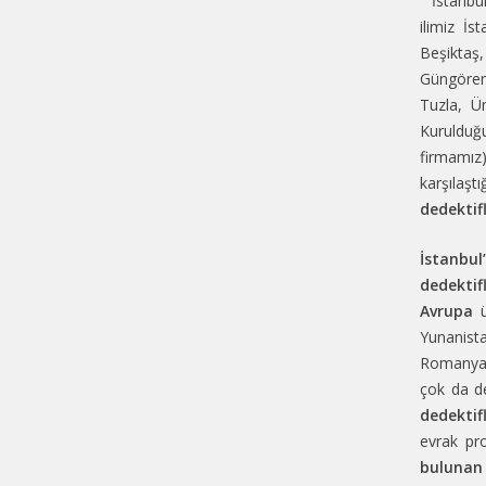
“
İstanbul
ilimiz
İst
Beşiktaş
Güngören,
Tuzla, Ü
Kurulduğ
firmamız
karşılaşt
dedektif
İstanbul
dedektif
Avrupa
ü
Yunanist
Romanya, 
çok da de
dedektif
evrak pro
bulunan 