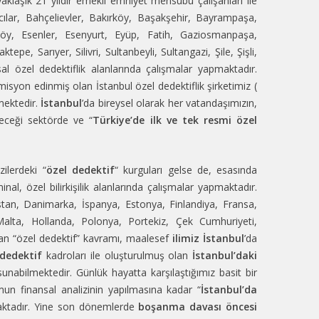
yaklaşık 21 yıldır emekli emniyet mensubu çalışanları ile
cılar, Bahçelievler, Bakırköy, Başakşehir, Bayrampaşa,
y, Esenler, Esenyurt, Eyüp, Fatih, Gaziosmanpaşa,
, Sarıyer, Silivri, Sultanbeyli, Sultangazi, Şile, Şişli,
al özel dedektiflik
alanlarında çalışmalar yapmaktadır.
misyon edinmiş olan
İstanbul özel
dedektiflik
şirketimiz (
mektedir.
İstanbul
’da bireysel olarak her vatandaşımızın,
leceği sektörde ve “
Türkiye’de ilk ve tek resmi özel
zilerdeki “
özel dedektif
“ kurguları gelse de, esasında
nal, özel bilirkişilik alanlarında çalışmalar yapmaktadır.
istan, Danimarka, İspanya, Estonya, Finlandiya, Fransa,
Malta, Hollanda, Polonya, Portekiz, Çek Cumhuriyeti,
olan “özel dedektif” kavramı, maalesef
ilimiz İstanbul
’da
 dedektif
kadroları ile oluşturulmuş olan
İstanbul’daki
unabilmektedir. Günlük hayatta karşılaştığımız basit bir
umun finansal analizinin yapılmasına kadar “
İstanbul’da
maktadır. Yine son dönemlerde
boşanma davası öncesi