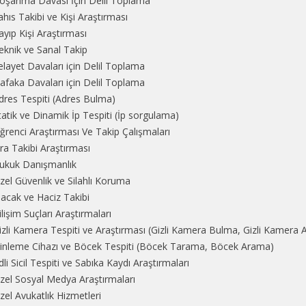
oşanma Davası İçin Delil Toplama
ahıs Takibi ve Kişi Araştırması
ayıp Kişi Araştırması
eknik ve Sanal Takip
elayet Davaları için Delil Toplama
afaka Davaları için Delil Toplama
dres Tespiti (Adres Bulma)
tatik ve Dinamik İp Tespiti (İp sorgulama)
ğrenci Araştırması Ve Takip Çalışmaları
cra Takibi Araştırması
ukuk Danışmanlık
zel Güvenlik ve Silahlı Koruma
lacak ve Haciz Takibi
ilişim Suçları Araştırmaları
izli Kamera Tespiti ve Araştırması (Gizli Kamera Bulma, Gizli Kamera
inleme Cihazı ve Böcek Tespiti (Böcek Tarama, Böcek Arama)
dli Sicil Tespiti ve Sabıka Kaydı Araştırmaları
zel Sosyal Medya Araştırmaları
zel Avukatlık Hizmetleri