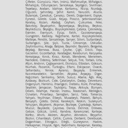
Çifteler, Günyüzü, Han, İnönü, Mahmudiye, Mihalgazi,
Mihalıççık, Odunpazarı, Sarıcakaya, Seyitgazi, Sivrihisar,
Tepebaşı, Araban, İslahiye, Karkamış, Nizip, Nurdağı,
Oğuzeli, Şahinbey, Şehit Kamil, Yavuzeli, Alucra,
Bulancak, Çamoluk, Çanakçı, Dereli, Doğankent, Espiye,
Eynesil, Görele, Güce, Keşap, Piraziz, Şebinkarahisar,
Karataş, Kozan, Aladağ, Ceyhan, Çukurova, Feke,
Bakırköy, Başakşehir, Bayrampaşa, Beşiktaş, Beykoz,
Beylikdüzü, Beyoğlu, Büyükçekmece, Çatalca, Çekmeköy,
Esenler, Esenyurt, Eyüp, Fatih, Gaziosmanpaşa,
Güngören, Kadıköy, Kağıthane, Kartal, Küçükçekmece,
Maltepe, Pendik, Sancaktepe, Sarıyer, Silivri, Sultanbeyli,
Sultangazi, Şile, Şişli, Tuzla, Ümraniye, Üsküdar,
Zeytinburnu, Aliağa, Balçova, Bayındır, Bayraklı, Bergama,
Beydağ, Bornova, Buca, Çeşme, Çiğli, Dikili, Foça,
Gaziemir, Güzelbahçe, Karabağlar, Karaburun, Karşıyaka,
Kemalpaşa, Kınık, Kiraz, Konak, Menderes, Menemen,
Narlıdere, Ödemiş, Seferihisar, Selçuk, Tire, Torbalı, Urla,
Afşin, Andırın, Çağlayancerit, Ekinözü, Elbistan, Göksun,
Nurhak, Pazarcık, Türkoğlu, Eflani, Eskipazar, Ovacık,
Safranbolu, Yenice, Ayrancı, Başyayla, Ermenek,
Kazımkarabekir, Sarıveliler, Akyaka, Arpaçay, Digor,
Kağızman, Sarıkamış, Selim, Susuz, Abana, Ağlı, Araç,
Azdavay, Bozkurt, Cide, Çatalzeytin, Daday, Devrekani,
Doğanyurt, Hanönü, İhsangazi, İnebolu, Küre, Pınarbaşı,
Seydiler, Şenpazar, Taşköprü, Tosya, Akkışla, Bünyan,
Develi, Felahiye, Hacılar, İncesu, Kocasinan, Melikgazi,
Özvatan, Pınarbaşı, Sarıoğlan, Sarız, Talas, Tomarza,
Yahyalı, Yeşilhisar, Elbeyli, Musabeyli, Polateli, Bahşili,
Balışeyh, Çelebi, Delice, Karakeçili, Keskin, Sulakyurt,
Yahşiyan, Akçakent, Akpınar, Boztepe, Çiçekdağı, Kaman,
Mucur, Başiskele, Çayırova, Darıca, Derince, Dilovası,
Gebze, Gölcük, İzmit, Kandıra, Karamürsel, Kartepe,
Körfez, Ahırlı, Akören, Akşehir, Altınekin, Beyşehir,
Bozkır, Cihanbeyli, Çeltik, Çumra, Derbent, Derebucak,
Doğanhisar, Emirgazi, Ereğli, Güneysınır, Hadim,
Halkapınar, Hüyük, Ilgın, Kadınhanı, Karapınar, Karatay,