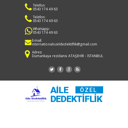
Telefon:
0543 174 49 63
Telefon:
0543 174 49 63
Whatsapp:
0543 174 49 63
E-mail:
internationalozeldedektiflik@gmail.com
Adres:
Dumankaya rezidansı ATAŞEHİR - İSTANBUL
AILE
ÖZEL
DEDEKTIFLIK