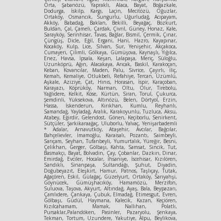
Orta, Şabanözü, Yapraklı, Alaca, Bayat, Boğazkale,
Dodurga, İskilp, Kargı, Laçin, Mecitözü, Oğuzlar,
Ortaköy, Osmancık, Sungurlu, Uğurludağ, Acıpayam,
Akköy, Babadağ, Baklan, Bekilli, Beyağaç, Bozkurt,
Buldan, Çal, Çameli, Çardak, Çivril, Güney, Honaz, Kale,
Sarayköy, Serinhisar, Tavas, Bağlar, Bismil, Çermik, Çınar,
Çüngüş, Dicle, Eğil, Ergani, Hani, Hazro, Kayapınar,
Kocaköy, Kulp, Lice, Silvan, Sur, Yenişehir, Akçakoca,
Cumayeri, Çilimli, Gölkaya, Gümüşova, Kaynaşlı, Yığılca,
Enez, Havsa, İpsala, Keşan, Lalapaşa, Meriç, Süloğlu,
Uzunköprü, Ağın, Alacakaya, Arıcak, Baskil, Karakoçan,
Keban, Kovancılar, Maden, Palu, Sivrice, Çayırlı, İliç,
Kemah, Kemaliye, Otlukbeli, Refahiye, Tercan, Üzümlü,
Aşkale, Aziziye, Çat, Hınıs, Horasan, İspir, Karaçoban,
Karayazı, Köprüköy, Narman, Oltu, Olur, Tirebolu,
Yağlıdere, Kelkit, Köse, Kürtün, Siran, Torul, Çukurca,
Şemdinli, Yüksekova, Altınözü, Belen, Dörtyol, Erzin,
Hassa, İskenderun, Kırıkhan, Kumlu, Reyhanlı,
Samandağ, Yayladağ, Aralık, Karakoyunlu, Tuzluca, Aksu,
Atabey, Eğirdir, Gelendost, Gönen, Keçiborlu, Senirkent,
Sütçüler, Şarkikaraağaç, Uluborlu, Yalvaç, Yenişarbademli
* Adalar, Arnavutköy, Ataşehir, Avcılar, Bağcılar,
Bahçelievler, İmamoğlu, Karaisalı, Pozantı, Saimbeyli,
Sarıçam, Seyhan, Tufanbeyli, Yumurtalık, Yüreğir, Besni,
Çelikhan, Gerger, Gölbaşı, Kahta, Samsat, Sincik, Tut,
Basmakçı, Bayat, Bolvadin, Çay, Çobanlar, Dazkırı, Dinar,
Emirdağ, Evciler, Hocalar, İhsaniye, İscehisar, Kızılören,
Sandıklı, Sinanpaşa, Sultandağı, Şuhut, Diyadin,
Doğubeyazıt, Eleşkirt, Hamur, Patnos, Taşlıçay, Tutak,
Ağaçören, Eskil, Gülağaç, Güzelyurt, Ortaköy, Sarıyahşi,
Göynücek, Gümüşhacıköy, Hamamözü, Merzifon,
Suluova, Taşova, Akyurt, Altındağ, Ayaş, Bala, Beypazarı,
Çamlıdere, Çankaya, Çubuk, Elmadağ, Etimesgut, Evren,
Gölbaşı, Güdül, Haymana, Kalecik, Kazan, Keçiören,
Kızılcahamam, Mamak, Nallıhan, Polatlı,
Pursaklar,Palandöken, Pasinler, Pazaryolu, Şenkaya,
Tekman, Tortum, Uzundere, Yakutiye, Alpu, Beylikova,