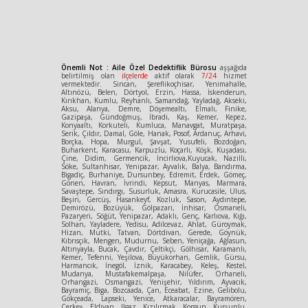
Önemli Not : Aile Özel Dedektiflik Bürosu
aşşağıda
belirtilmiş olan
ilçelerde
aktif olarak
7/24
hizmet
vermektedir. Sincan, Şereflikoçhisar, Yenimahalle,
Altınözü, Belen, Dörtyol, Erzin, Hassa, İskenderun,
Kırıkhan, Kumlu, Reyhanlı, Samandağ, Yayladağ, Akseki,
Aksu, Alanya, Demre, Döşemealtı, Elmalı, Finike,
Gazipaşa, Gündoğmuş, İbradi, Kaş, Kemer, Kepez,
Konyaaltı, Korkuteli, Kumluca, Manavgat, Muratpaşa,
Serik, Çıldır, Damal, Göle, Hanak, Posof, Ardanuç, Arhavi,
Borçka, Hopa, Murgul, Şavşat, Yusufeli, Bozdoğan,
Buharkent, Karacasu, Karpuzlu, Koçarlı, Köşk, Kuşadası,
Çine, Didim, Germencik, İncirliova,Kuyucak, Nazilli,
Söke, Sultanhisar, Yenipazar, Ayvalık, Balya, Bandırma,
Bigadiç, Burhaniye, Dursunbey, Edremit, Erdek, Gömeç,
Gönen, Havran, İvrindi, Kepsut, Manyas, Marmara,
Savaştepe, Sındırgı, Susurluk, Amasra, Kurucasile, Ulus,
Beşiri, Gercüş, Hasankeyf, Kozluk, Sason, Aydıntepe,
Demirözü, Bozüyük, Gölpazarı, İnhisar, Osmaneli,
Pazaryeri, Söğüt, Yenipazar, Adaklı, Genç, Karlıova, Kığı,
Solhan, Yayladere, Yedisu, Adilcevaz, Ahlat, Güroymak,
Hizan, Mutki, Tatvan, Dörtdivan, Gerede, Göynük,
Kıbrısçık, Mengen, Mudurnu, Seben, Yeniçağa, Ağlasun,
Altınyayla, Bucak, Çavdır, Çeltikçi, Gölhisar, Karamanlı,
Kemer, Tefenni, Yeşilova, Büyükorhan, Gemlik, Gürsu,
Harmancık, İnegöl, İznik, Karacabey, Keleş, Kestel,
Mudanya, Mustafakemalpaşa, Nilüfer, Orhaneli,
Orhangazi, Osmangazi, Yenişehir, Yıldırım, Ayvacık,
Bayramiç, Biga, Bozcaada, Çan, Eceabat, Ezine, Gelibolu,
Gökçeada, Lapseki, Yenice, Atkaracalar, Bayramören,
Çerkeş, Eldivan, Ilgaz, Kızılırmak, Korgun, Kurşunlu,