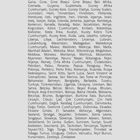
Gana, Gine, Gine Bissau Gine Bissau Batı Afrika,
Grenada, Guyana, Guatemala, Güney Afrika
Cumhuriyeti, Güney Kore, Güney Osetya, Güney Sudan,
Gürcistan, Haiti, Hırvatistan, Hindistan, Hollanda,
Honduras, Irak, İngiltere, İran, İrlanda, İspanya, İsrail,
İsveç, İsviçre, İtalya, İzlanda, Jamaika, Japonya, Kamboçya,
Kamerun, Kanada, Karadağ, Katar, Kazakistan, Kenya,
Kırgızistan, Kıbrıs Cumhuriyeti, Kiribati, Kolombiya,
Komorlar, Kosta Rika, Kuveyt, Kuzey Kıbrıs Türk
Cumhuriyeti, Kuzey Kore, Küba, Laos, Lesotho, Letonya,
Liberya, Libya, Liechtenstein, Litvanya, Lübnan,
Lüksemburg, Macaristan, Madagaskar, Makedonya
Cumhuriyeti, Malavi, Maldivler, Malezya, Mali, Malta,
Marshall Adaları, Meksika, Mısır, Mikronezya, Moğolistan,
Moldova, Monako, Moritanya, Moritius, Mozambik,
Myanmar, Namibya, Nauru Nepal, Nikaragua, Nijer,
Nijerya, Norveç, Orta Afrika Cumhuriyeti, Özbekistan,
Pakistan, Palau, Panama, Papua, Paraguay, Peru,
Polonya, Portekiz, Porto Riko, Romanya, Ruanda, Rusya
Federasyonu, Saint Kitts, Saint Lucia, Saint Vincent ve
Grenadinler, Samoa, San Marino, Sao Tome ve Principe,
Bahamalar, Bahreyn, Bangladeş, Barbados, Tuvalu,
Türkiye, Türkmenistan, Uganda, Ukrayna, Umman, Batı
Sahra, Belçika, Belize, Benin, Beyaz Rusya, Bhutan,
Birleşik Arap Emirlikleri, Bolivya, Bosna Hersek, Botsvana,
Brezilya, Brunei, Bulgaristan, Burkina Faso, Burundi,
Cezayir, Cibuti, Çad, Çek Cumhuriyeti, Çin Halk
Cumhuriyeti, Dağlık Karabağ Cumhuriyeti, Danimarka,
Doğu Timor, Dominik Cumhuriyeti, Dominika, Ekvador,
Ekvator Ginesi, El Salvador, Abhazya, Afganistan,
Sealand, Senegal, Seyşeller, Sırbistan, Sierra Leone,
Singapur, Slovakya, Slovenya, Solomon Adaları, Somali,
Somaliland, Sri Lanka, Sudan, Surinam, Suriye, Suudi
Arabistan, Svaziland, Şili, Tacikistan, Tanzanya, Tayland,
Tayvan192, Togo, Tonga, Transdinyester, Trinidad ve
Tobago, Tunus, Uruguay, Ürdün, Vanuatu, Yeşil Burun,
Yunanistan, Zambiya, Zimbabve