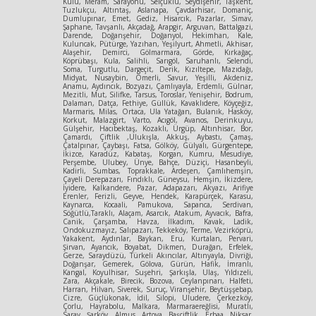
Kulu, Meram, Sarayönü, Selçuklu, Seydişehir, Taşkent,
Tuzlukçu, Altıntaş, Aslanapa, Çavdarhisar, Domaniç,
Dumlupınar, Emet, Gediz, Hisarcık, Pazarlar, Simav,
Şaphane, Tavşanlı, Akçadağ, Arapgir, Arguvan, Battalgazi,
Darende, Doğanşehir, Doğanyol, Hekimhan, Kale,
Kuluncak, Pütürge, Yazıhan, Yeşilyurt, Ahmetli, Akhisar,
Alaşehir, Demirci, Gölmarmara, Görde, Kırkağaç,
Köprübaşı, Kula, Salihli, Sarıgöl, Saruhanlı, Selendi,
Soma, Turgutlu, Dargeçit, Derik, Kızıltepe, Mazıdağı,
Midyat, Nusaybin, Ömerli, Savur, Yeşilli, Akdeniz,
Anamu, Aydıncık, Bozyazı, Çamlıyayla, Erdemli, Gülnar,
Mezitli, Mut, Silifke, Tarsus, Toroslar, Yenişehir, Bodrum,
Dalaman, Datça, Fethiye, Güllük, Kavaklıdere, Köyçeğiz,
Marmaris, Milas, Ortaca, Ula Yatağan, Bulanık, Hasköy,
Korkut, Malazgirt, Varto, Acıgöl, Avanos, Derinkuyu,
Gülşehir, Hacıbektaş, Kozaklı, Ürgüp, Altınhisar, Bor,
Çamardı, Çiftlik ,Ulukışla, Akkuş, Aybastı, Çamaş,
Çatalpınar, Çaybaşı, Fatsa, Gölköy, Gülyalı, Gürgentepe,
İkizce, Karadüz, Kabataş, Korgan, Kumru, Mesudiye,
Perşembe, Ulubey, Ünye, Bahçe, Düziçi, Hasanbeyli,
Kadirli, Sumbas, Toprakkale, Ardeşen, Çamlıhemşin,
Çayeli Derepazarı, Fındıklı, Güneysu, Hemşin, İkizdere,
İyidere, Kalkandere, Pazar, Adapazarı, Akyazı, Arifiye
Erenler, Ferizli, Geyve, Hendek, Karapürçek, Karasu,
Kaynarca, Kocaali, Pamukova, Sapanca, Serdivan,
Söğütlü,Taraklı, Alaçam, Asarcık, Atakum, Ayvacık, Bafra,
Canik, Çarşamba, Havza, İlkadım, Kavak, Ladik,
Ondokuzmayız, Salıpazarı, Tekkeköy, Terme, Vezirköprü,
Yakakent, Aydınlar, Baykan, Eru, Kurtalan, Pervari,
Şirvan, Ayancık, Boyabat, Dikmen, Durağan, Erfelek,
Gerze, Saraydüzü, Türkeli Akıncılar, Altınyayla, Divriği,
Doğanşar, Gemerek, Gölova, Gürün, Hafik, İmranlı,
Kangal, Koyulhisar, Suşehri, Şarkışla, Ulaş, Yıldızeli,
Zara, Akçakale, Birecik, Bozova, Ceylanpınarı, Halfeti,
Harran, Hilvan, Siverek, Suruç, Viranşehir, Beytüşşebap,
Cizre, Güçlükonak, İdil, Silopi, Uludere, Çerkezköy,
Çorlu, Hayrabolu, Malkara, Marmaraereğlisi, Muratlı,
Saray, Şarköy, Almus, Artova, Başçiftlik, Erbaa, Niksar,