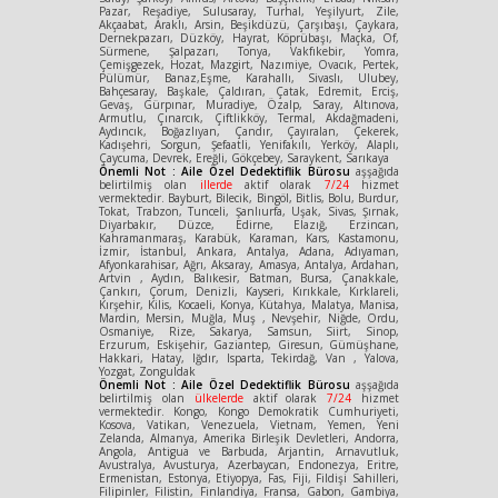
Pazar, Reşadiye, Sulusaray, Turhal, Yeşilyurt, Zile,
Akçaabat, Araklı, Arsin, Beşikdüzü, Çarşıbaşı, Çaykara,
Dernekpazarı, Düzköy, Hayrat, Köprübaşı, Maçka, Of,
Sürmene, Şalpazarı, Tonya, Vakfıkebir, Yomra,
Çemişgezek, Hozat, Mazgirt, Nazımiye, Ovacık, Pertek,
Pülümür, Banaz,Eşme, Karahallı, Sivaslı, Ulubey,
Bahçesaray, Başkale, Çaldıran, Çatak, Edremit, Erciş,
Gevaş, Gürpınar, Muradiye, Özalp, Saray, Altınova,
Armutlu, Çınarcık, Çiftlikköy, Termal, Akdağmadeni,
Aydıncık, Boğazlıyan, Çandır, Çayıralan, Çekerek,
Kadışehri, Sorgun, Şefaatli, Yenifakılı, Yerköy, Alaplı,
Çaycuma, Devrek, Ereğli, Gökçebey, Saraykent, Sarıkaya
Önemli Not : Aile Özel Dedektiflik Bürosu
aşşağıda
belirtilmiş olan
illerde
aktif olarak
7/24
hizmet
vermektedir. Bayburt, Bilecik, Bingöl, Bitlis, Bolu, Burdur,
Tokat, Trabzon, Tunceli, Şanlıurfa, Uşak, Sivas, Şırnak,
Diyarbakır, Düzce, Edirne, Elazığ, Erzincan,
Kahramanmaraş, Karabük, Karaman, Kars, Kastamonu,
İzmir, İstanbul, Ankara, Antalya, Adana, Adıyaman,
Afyonkarahisar, Ağrı, Aksaray, Amasya, Antalya, Ardahan,
Artvin , Aydın, Balıkesir, Batman, Bursa, Çanakkale,
Çankırı, Çorum, Denizli, Kayseri, Kırıkkale, Kırklareli,
Kırşehir, Kilis, Kocaeli, Konya, Kütahya, Malatya, Manisa,
Mardin, Mersin, Muğla, Muş , Nevşehir, Niğde, Ordu,
Osmaniye, Rize, Sakarya, Samsun, Siirt, Sinop,
Erzurum, Eskişehir, Gaziantep, Giresun, Gümüşhane,
Hakkari, Hatay, Iğdır, Isparta, Tekirdağ, Van , Yalova,
Yozgat, Zonguldak
Önemli Not : Aile Özel Dedektiflik Bürosu
aşşağıda
belirtilmiş olan
ülkelerde
aktif olarak
7/24
hizmet
vermektedir. Kongo, Kongo Demokratik Cumhuriyeti,
Kosova, Vatikan, Venezuela, Vietnam, Yemen, Yeni
Zelanda, Almanya, Amerika Birleşik Devletleri, Andorra,
Angola, Antigua ve Barbuda, Arjantin, Arnavutluk,
Avustralya, Avusturya, Azerbaycan, Endonezya, Eritre,
Ermenistan, Estonya, Etiyopya, Fas, Fiji, Fildişi Sahilleri,
Filipinler, Filistin, Finlandiya, Fransa, Gabon, Gambiya,