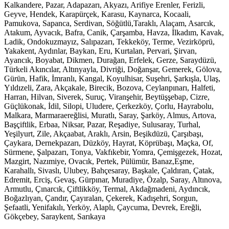
Kalkandere, Pazar, Adapazarı, Akyazı, Arifiye Erenler, Ferizli,
Geyve, Hendek, Karapürçek, Karasu, Kaynarca, Kocaali,
Pamukova, Sapanca, Serdivan, Söğütlü,Taraklı, Alaçam, Asarcık,
Atakum, Ayvacık, Bafra, Canik, Çarşamba, Havza, İlkadım, Kavak,
Ladik, Ondokuzmayız, Salıpazarı, Tekkeköy, Terme, Vezirköprü,
Yakakent, Aydınlar, Baykan, Eru, Kurtalan, Pervari, Şirvan,
Ayancık, Boyabat, Dikmen, Durağan, Erfelek, Gerze, Saraydüzü,
Türkeli Akıncılar, Altınyayla, Divriği, Doğanşar, Gemerek, Gölova,
Gürün, Hafik, İmranlı, Kangal, Koyulhisar, Suşehri, Şarkışla, Ulaş,
Yıldızeli, Zara, Akçakale, Birecik, Bozova, Ceylanpınarı, Halfeti,
Harran, Hilvan, Siverek, Suruç, Viranşehir, Beytüşşebap, Cizre,
Güçlükonak, İdil, Silopi, Uludere, Çerkezköy, Çorlu, Hayrabolu,
Malkara, Marmaraereğlisi, Muratlı, Saray, Şarköy, Almus, Artova,
Başçiftlik, Erbaa, Niksar, Pazar, Reşadiye, Sulusaray, Turhal,
Yeşilyurt, Zile, Akçaabat, Araklı, Arsin, Beşikdüzü, Çarşıbaşı,
Çaykara, Dernekpazarı, Düzköy, Hayrat, Köprübaşı, Maçka, Of,
Sürmene, Şalpazarı, Tonya, Vakfıkebir, Yomra, Çemişgezek, Hozat,
Mazgirt, Nazımiye, Ovacık, Pertek, Pülümür, Banaz,Eşme,
Karahallı, Sivaslı, Ulubey, Bahçesaray, Başkale, Çaldıran, Çatak,
Edremit, Erciş, Gevaş, Gürpınar, Muradiye, Özalp, Saray, Altınova,
Armutlu, Çınarcık, Çiftlikköy, Termal, Akdağmadeni, Aydıncık,
Boğazlıyan, Çandır, Çayıralan, Çekerek, Kadışehri, Sorgun,
Şefaatli, Yenifakılı, Yerköy, Alaplı, Çaycuma, Devrek, Ereğli,
Gökçebey, Saraykent, Sarıkaya