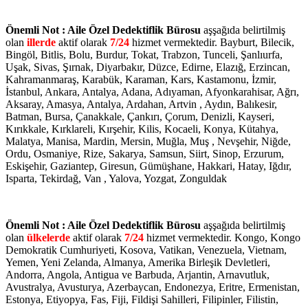
Önemli Not : Aile Özel Dedektiflik Bürosu
aşşağıda belirtilmiş
olan
illerde
aktif olarak
7/24
hizmet vermektedir. Bayburt, Bilecik,
Bingöl, Bitlis, Bolu, Burdur, Tokat, Trabzon, Tunceli, Şanlıurfa,
Uşak, Sivas, Şırnak, Diyarbakır, Düzce, Edirne, Elazığ, Erzincan,
Kahramanmaraş, Karabük, Karaman, Kars, Kastamonu, İzmir,
İstanbul, Ankara, Antalya, Adana, Adıyaman, Afyonkarahisar, Ağrı,
Aksaray, Amasya, Antalya, Ardahan, Artvin , Aydın, Balıkesir,
Batman, Bursa, Çanakkale, Çankırı, Çorum, Denizli, Kayseri,
Kırıkkale, Kırklareli, Kırşehir, Kilis, Kocaeli, Konya, Kütahya,
Malatya, Manisa, Mardin, Mersin, Muğla, Muş , Nevşehir, Niğde,
Ordu, Osmaniye, Rize, Sakarya, Samsun, Siirt, Sinop, Erzurum,
Eskişehir, Gaziantep, Giresun, Gümüşhane, Hakkari, Hatay, Iğdır,
Isparta, Tekirdağ, Van , Yalova, Yozgat, Zonguldak
Önemli Not : Aile Özel Dedektiflik Bürosu
aşşağıda belirtilmiş
olan
ülkelerde
aktif olarak
7/24
hizmet vermektedir. Kongo, Kongo
Demokratik Cumhuriyeti, Kosova, Vatikan, Venezuela, Vietnam,
Yemen, Yeni Zelanda, Almanya, Amerika Birleşik Devletleri,
Andorra, Angola, Antigua ve Barbuda, Arjantin, Arnavutluk,
Avustralya, Avusturya, Azerbaycan, Endonezya, Eritre, Ermenistan,
Estonya, Etiyopya, Fas, Fiji, Fildişi Sahilleri, Filipinler, Filistin,