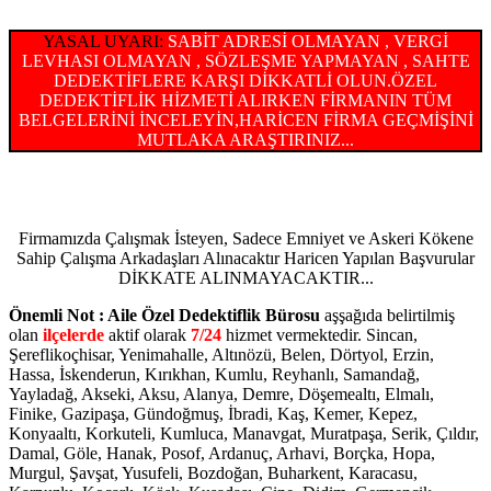
YASAL UYARI:
SABİT ADRESİ OLMAYAN , VERGİ
LEVHASI OLMAYAN , SÖZLEŞME YAPMAYAN , SAHTE
DEDEKTİFLERE KARŞI DİKKATLİ OLUN.ÖZEL
DEDEKTİFLİK HİZMETİ ALIRKEN FİRMANIN TÜM
BELGELERİNİ İNCELEYİN,HARİCEN FİRMA GEÇMİŞİNİ
MUTLAKA ARAŞTIRINIZ...
Firmamızda Çalışmak İsteyen, Sadece Emniyet ve Askeri Kökene
Sahip Çalışma Arkadaşları Alınacaktır Haricen Yapılan Başvurular
DİKKATE ALINMAYACAKTIR...
Önemli Not : Aile Özel Dedektiflik Bürosu
aşşağıda belirtilmiş
olan
ilçelerde
aktif olarak
7/24
hizmet vermektedir. Sincan,
Şereflikoçhisar, Yenimahalle, Altınözü, Belen, Dörtyol, Erzin,
Hassa, İskenderun, Kırıkhan, Kumlu, Reyhanlı, Samandağ,
Yayladağ, Akseki, Aksu, Alanya, Demre, Döşemealtı, Elmalı,
Finike, Gazipaşa, Gündoğmuş, İbradi, Kaş, Kemer, Kepez,
Konyaaltı, Korkuteli, Kumluca, Manavgat, Muratpaşa, Serik, Çıldır,
Damal, Göle, Hanak, Posof, Ardanuç, Arhavi, Borçka, Hopa,
Murgul, Şavşat, Yusufeli, Bozdoğan, Buharkent, Karacasu,