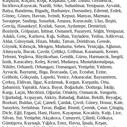
Karpuzlu, Koçarlı, Köşk, Kuşadası, Çine, Didim, Germencik,
İncirliova,Kuyucak, Nazilli, Söke, Sultanhisar, Yenipazar, Ayvalık,
Balya, Bandırma, Bigadiç, Burhaniye, Dursunbey, Edremit, Erdek,
Gömeç, Gönen, Havran, İvrindi, Kepsut, Manyas, Marmara,
Savaştepe, Sındırgı, Susurluk, Amasra, Kurucasile, Ulus, Beşiri,
Gercüş, Hasankeyf, Kozluk, Sason, Aydıntepe, Demirözü,
Bozüyük, Gölpazarı, İnhisar, Osmaneli, Pazaryeri, Söğüt, Yenipazar,
Adaklı, Genç, Karlıova, Kığı, Solhan, Yayladere, Yedisu, Adilcevaz,
Ahlat, Güroymak, Hizan, Mutki, Tatvan, Dörtdivan, Gerede,
Göynük, Kıbrısçık, Mengen, Mudurnu, Seben, Yeniçağa, Ağlasun,
Altınyayla, Bucak, Çavdır, Çeltikçi, Gölhisar, Karamanlı, Kemer,
Tefenni, Yeşilova, Büyükorhan, Gemlik, Gürsu, Harmancık, İnegöl,
İznik, Karacabey, Keleş, Kestel, Mudanya, Mustafakemalpaşa,
Nilüfer, Orhaneli, Orhangazi, Osmangazi, Yenişehir, Yıldırım,
Ayvacık, Bayramiç, Biga, Bozcaada, Çan, Eceabat, Ezine,
Gelibolu, Gökçeada, Lapseki, Yenice, Atkaracalar, Bayramören,
Çerkeş, Eldivan, Ilgaz, Kızılırmak, Korgun, Kurşunlu, Orta,
Şabanözü, Yapraklı, Alaca, Bayat, Boğazkale, Dodurga, İskilp,
Kargı, Laçin, Mecitözü, Oğuzlar, Ortaköy, Osmancık, Sungurlu,
Uğurludağ, Acıpayam, Akköy, Babadağ, Baklan, Bekilli, Beyağaç,
Bozkurt, Buldan, Çal, Çameli, Çardak, Çivril, Güney, Honaz, Kale,
Sarayköy, Serinhisar, Tavas, Bağlar, Bismil, Çermik, Çınar, Çüngüş,
Dicle, Eğil, Ergani, Hani, Hazro, Kayapınar, Kocaköy, Kulp, Lice,
Silvan, Sur, Yenişehir, Akçakoca, Cumayeri, Çilimli, Gölkaya,
Gümüşova, Kaynaşlı, Yığılca, Enez, Havsa, İpsala, Keşan,