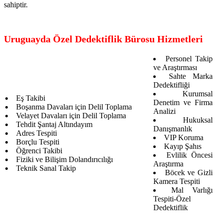
sahiptir.
Uruguayda Özel Dedektiflik Bürosu Hizmetleri
Personel Takip
ve Araştırması
Sahte Marka
Dedektifliği
Kurumsal
Eş Takibi
Denetim ve Firma
Boşanma Davaları için Delil Toplama
Analizi
Velayet Davaları için Delil Toplama
Hukuksal
Tehdit Şantaj Altındayım
Danışmanlık
Adres Tespiti
VIP Koruma
Borçlu Tespiti
Kayıp Şahıs
Öğrenci Takibi
Evlilik Öncesi
Fiziki ve Bilişim Dolandırıcılığı
Araştırma
Teknik Sanal Takip
Böcek ve Gizli
Kamera Tespiti
Mal Varlığı
Tespiti-Özel
Dedektiflik