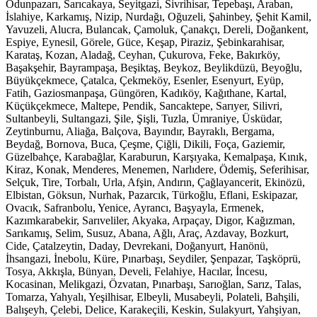
Odunpazarı, Sarıcakaya, Seyitgazi, Sivrihisar, Tepebaşı, Araban,
İslahiye, Karkamış, Nizip, Nurdağı, Oğuzeli, Şahinbey, Şehit Kamil,
Yavuzeli, Alucra, Bulancak, Çamoluk, Çanakçı, Dereli, Doğankent,
Espiye, Eynesil, Görele, Güce, Keşap, Piraziz, Şebinkarahisar,
Karataş, Kozan, Aladağ, Ceyhan, Çukurova, Feke, Bakırköy,
Başakşehir, Bayrampaşa, Beşiktaş, Beykoz, Beylikdüzü, Beyoğlu,
Büyükçekmece, Çatalca, Çekmeköy, Esenler, Esenyurt, Eyüp,
Fatih, Gaziosmanpaşa, Güngören, Kadıköy, Kağıthane, Kartal,
Küçükçekmece, Maltepe, Pendik, Sancaktepe, Sarıyer, Silivri,
Sultanbeyli, Sultangazi, Şile, Şişli, Tuzla, Ümraniye, Üsküdar,
Zeytinburnu, Aliağa, Balçova, Bayındır, Bayraklı, Bergama,
Beydağ, Bornova, Buca, Çeşme, Çiğli, Dikili, Foça, Gaziemir,
Güzelbahçe, Karabağlar, Karaburun, Karşıyaka, Kemalpaşa, Kınık,
Kiraz, Konak, Menderes, Menemen, Narlıdere, Ödemiş, Seferihisar,
Selçuk, Tire, Torbalı, Urla, Afşin, Andırın, Çağlayancerit, Ekinözü,
Elbistan, Göksun, Nurhak, Pazarcık, Türkoğlu, Eflani, Eskipazar,
Ovacık, Safranbolu, Yenice, Ayrancı, Başyayla, Ermenek,
Kazımkarabekir, Sarıveliler, Akyaka, Arpaçay, Digor, Kağızman,
Sarıkamış, Selim, Susuz, Abana, Ağlı, Araç, Azdavay, Bozkurt,
Cide, Çatalzeytin, Daday, Devrekani, Doğanyurt, Hanönü,
İhsangazi, İnebolu, Küre, Pınarbaşı, Seydiler, Şenpazar, Taşköprü,
Tosya, Akkışla, Bünyan, Develi, Felahiye, Hacılar, İncesu,
Kocasinan, Melikgazi, Özvatan, Pınarbaşı, Sarıoğlan, Sarız, Talas,
Tomarza, Yahyalı, Yeşilhisar, Elbeyli, Musabeyli, Polateli, Bahşili,
Balışeyh, Çelebi, Delice, Karakeçili, Keskin, Sulakyurt, Yahşiyan,