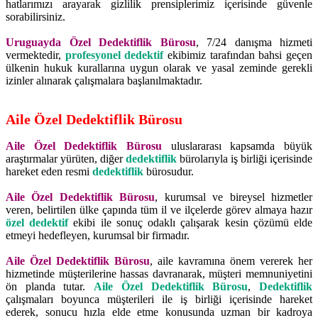
hatlarımızı arayarak gizlilik prensiplerimiz içerisinde güvenle
sorabilirsiniz.
Uruguayda Özel Dedektiflik Bürosu
, 7/24 danışma hizmeti
vermektedir,
profesyonel dedektif
ekibimiz tarafından bahsi geçen
ülkenin hukuk kurallarına uygun olarak ve yasal zeminde gerekli
izinler alınarak çalışmalara başlanılmaktadır.
Aile Özel Dedektiflik Bürosu
Aile Özel Dedektiflik Bürosu
uluslararası kapsamda büyük
araştırmalar yürüten, diğer
dedektiflik
bürolarıyla iş birliği içerisinde
hareket eden resmi
dedektiflik
bürosudur.
Aile Özel Dedektiflik Bürosu
, kurumsal ve bireysel hizmetler
veren, belirtilen ülke çapında tüm il ve ilçelerde görev almaya hazır
özel dedektif
ekibi ile sonuç odaklı çalışarak kesin çözümü elde
etmeyi hedefleyen, kurumsal bir firmadır.
Aile Özel Dedektiflik Bürosu
, aile kavramına önem vererek her
hizmetinde müşterilerine hassas davranarak, müşteri memnuniyetini
ön planda tutar.
Aile Özel Dedektiflik Bürosu
,
Dedektiflik
çalışmaları boyunca müşterileri ile iş birliği içerisinde hareket
ederek, sonucu hızla elde etme konusunda uzman bir kadroya