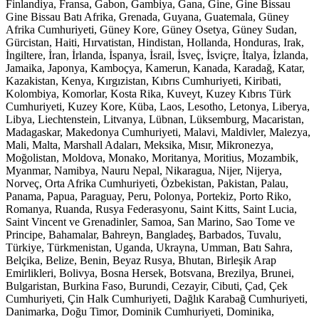
Finlandiya, Fransa, Gabon, Gambiya, Gana, Gine, Gine Bissau
Gine Bissau Batı Afrika, Grenada, Guyana, Guatemala, Güney
Afrika Cumhuriyeti, Güney Kore, Güney Osetya, Güney Sudan,
Gürcistan, Haiti, Hırvatistan, Hindistan, Hollanda, Honduras, Irak,
İngiltere, İran, İrlanda, İspanya, İsrail, İsveç, İsviçre, İtalya, İzlanda,
Jamaika, Japonya, Kamboçya, Kamerun, Kanada, Karadağ, Katar,
Kazakistan, Kenya, Kırgızistan, Kıbrıs Cumhuriyeti, Kiribati,
Kolombiya, Komorlar, Kosta Rika, Kuveyt, Kuzey Kıbrıs Türk
Cumhuriyeti, Kuzey Kore, Küba, Laos, Lesotho, Letonya, Liberya,
Libya, Liechtenstein, Litvanya, Lübnan, Lüksemburg, Macaristan,
Madagaskar, Makedonya Cumhuriyeti, Malavi, Maldivler, Malezya,
Mali, Malta, Marshall Adaları, Meksika, Mısır, Mikronezya,
Moğolistan, Moldova, Monako, Moritanya, Moritius, Mozambik,
Myanmar, Namibya, Nauru Nepal, Nikaragua, Nijer, Nijerya,
Norveç, Orta Afrika Cumhuriyeti, Özbekistan, Pakistan, Palau,
Panama, Papua, Paraguay, Peru, Polonya, Portekiz, Porto Riko,
Romanya, Ruanda, Rusya Federasyonu, Saint Kitts, Saint Lucia,
Saint Vincent ve Grenadinler, Samoa, San Marino, Sao Tome ve
Principe, Bahamalar, Bahreyn, Bangladeş, Barbados, Tuvalu,
Türkiye, Türkmenistan, Uganda, Ukrayna, Umman, Batı Sahra,
Belçika, Belize, Benin, Beyaz Rusya, Bhutan, Birleşik Arap
Emirlikleri, Bolivya, Bosna Hersek, Botsvana, Brezilya, Brunei,
Bulgaristan, Burkina Faso, Burundi, Cezayir, Cibuti, Çad, Çek
Cumhuriyeti, Çin Halk Cumhuriyeti, Dağlık Karabağ Cumhuriyeti,
Danimarka, Doğu Timor, Dominik Cumhuriyeti, Dominika,