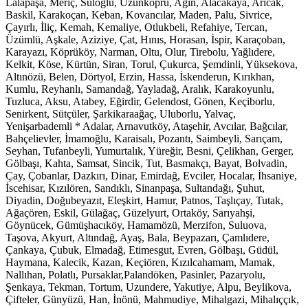
Lalapaşa, Meriç, Süloğlu, Uzunköprü, Ağın, Alacakaya, Arıcak,
Baskil, Karakoçan, Keban, Kovancılar, Maden, Palu, Sivrice,
Çayırlı, İliç, Kemah, Kemaliye, Otlukbeli, Refahiye, Tercan,
Üzümlü, Aşkale, Aziziye, Çat, Hınıs, Horasan, İspir, Karaçoban,
Karayazı, Köprüköy, Narman, Oltu, Olur, Tirebolu, Yağlıdere,
Kelkit, Köse, Kürtün, Siran, Torul, Çukurca, Şemdinli, Yüksekova,
Altınözü, Belen, Dörtyol, Erzin, Hassa, İskenderun, Kırıkhan,
Kumlu, Reyhanlı, Samandağ, Yayladağ, Aralık, Karakoyunlu,
Tuzluca, Aksu, Atabey, Eğirdir, Gelendost, Gönen, Keçiborlu,
Senirkent, Sütçüler, Şarkikaraağaç, Uluborlu, Yalvaç,
Yenişarbademli * Adalar, Arnavutköy, Ataşehir, Avcılar, Bağcılar,
Bahçelievler, İmamoğlu, Karaisalı, Pozantı, Saimbeyli, Sarıçam,
Seyhan, Tufanbeyli, Yumurtalık, Yüreğir, Besni, Çelikhan, Gerger,
Gölbaşı, Kahta, Samsat, Sincik, Tut, Basmakçı, Bayat, Bolvadin,
Çay, Çobanlar, Dazkırı, Dinar, Emirdağ, Evciler, Hocalar, İhsaniye,
İscehisar, Kızılören, Sandıklı, Sinanpaşa, Sultandağı, Şuhut,
Diyadin, Doğubeyazıt, Eleşkirt, Hamur, Patnos, Taşlıçay, Tutak,
Ağaçören, Eskil, Gülağaç, Güzelyurt, Ortaköy, Sarıyahşi,
Göynücek, Gümüşhacıköy, Hamamözü, Merzifon, Suluova,
Taşova, Akyurt, Altındağ, Ayaş, Bala, Beypazarı, Çamlıdere,
Çankaya, Çubuk, Elmadağ, Etimesgut, Evren, Gölbaşı, Güdül,
Haymana, Kalecik, Kazan, Keçiören, Kızılcahamam, Mamak,
Nallıhan, Polatlı, Pursaklar,Palandöken, Pasinler, Pazaryolu,
Şenkaya, Tekman, Tortum, Uzundere, Yakutiye, Alpu, Beylikova,
Çifteler, Günyüzü, Han, İnönü, Mahmudiye, Mihalgazi, Mihalıççık,