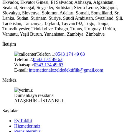
Ekvador, Ekvator Ginesi, El Salvador, Abhazya, Afganistan,
Sealand, Senegal, Seyşeller, Sırbistan, Sierra Leone, Singapur,
Slovakya, Slovenya, Solomon Adaları, Somali, Somaliland, Sri
Lanka, Sudan, Surinam, Suriye, Suudi Arabistan, Svaziland, Şili,
Tacikistan, Tanzanya, Tayland, Tayvan192, Togo, Tonga,
Transdinyester, Trinidad ve Tobago, Tunus, Uruguay, Ürdün,
Vanuatu, Yeşil Burun, Yunanistan, Zambiya, Zimbabve
İletişim
Telefon 1:
0543 174 49 63
Telefon 2:
0543 174 49 63
Whatsapp:
0543 174 49 63
E-mail:
internationalozeldedektiflik@gmail.com
Merkez
Dumankaya rezidansı
ATAŞEHİR - İSTANBUL
Sayfalar
Eş Takibi
Hizmetlerimiz
Prensiplerimiz