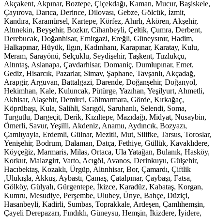
Akçakent, Akpınar, Boztepe, Çiçekdağı, Kaman, Mucur, Başiskele,
Çayırova, Darıca, Derince, Dilovası, Gebze, Gölcük, İzmit,
Kandıra, Karamürsel, Kartepe, Körfez, Ahırlı, Akören, Akşehir,
Altınekin, Beyşehir, Bozkır, Cihanbeyli, Çeltik, Çumra, Derbent,
Derebucak, Doğanhisar, Emirgazi, Ereğli, Güneysınır, Hadim,
Halkapınar, Hüyük, Ilgın, Kadınhanı, Karapınar, Karatay, Kulu,
Meram, Sarayönü, Selçuklu, Seydişehir, Taşkent, Tuzlukçu,
Altıntaş, Aslanapa, Çavdarhisar, Domaniç, Dumlupınar, Emet,
Gediz, Hisarcık, Pazarlar, Simav, Şaphane, Tavşanlı, Akçadağ,
Arapgir, Arguvan, Battalgazi, Darende, Doğanşehir, Doğanyol,
Hekimhan, Kale, Kuluncak, Pütürge, Yazıhan, Yeşilyurt, Ahmetli,
Akhisar, Alaşehir, Demirci, Gölmarmara, Görde, Kırkağaç,
Köprübaşı, Kula, Salihli, Sarıgöl, Saruhanlı, Selendi, Soma,
Turgutlu, Dargeçit, Derik, Kızıltepe, Mazıdağı, Midyat, Nusaybin,
Ömerli, Savur, Yeşilli, Akdeniz, Anamu, Aydıncık, Bozyazı,
Çamlıyayla, Erdemli, Gülnar, Mezitli, Mut, Silifke, Tarsus, Toroslar,
Yenişehir, Bodrum, Dalaman, Datça, Fethiye, Güllük, Kavaklıdere,
Köyçeğiz, Marmaris, Milas, Ortaca, Ula Yatağan, Bulanık, Hasköy,
Korkut, Malazgirt, Varto, Acıgöl, Avanos, Derinkuyu, Gülşehir,
Hacıbektaş, Kozaklı, Ürgüp, Altınhisar, Bor, Çamardı, Çiftlik
,Ulukışla, Akkuş, Aybastı, Çamaş, Çatalpınar, Çaybaşı, Fatsa,
Gölköy, Gülyalı, Gürgentepe, İkizce, Karadüz, Kabataş, Korgan,
Kumru, Mesudiye, Perşembe, Ulubey, Ünye, Bahçe, Düziçi,
Hasanbeyli, Kadirli, Sumbas, Toprakkale, Ardeşen, Çamlıhemşin,
Çayeli Derepazarı, Fındıklı, Güneysu, Hemşin, İkizdere, İyidere,