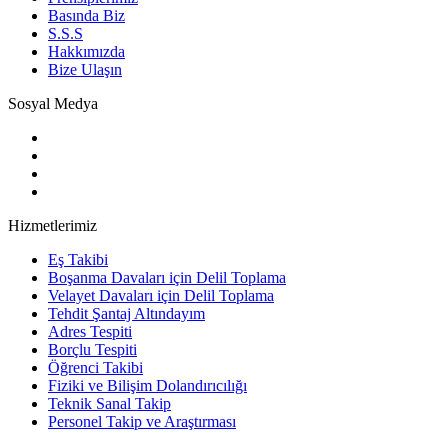
Basında Biz
S.S.S
Hakkımızda
Bize Ulaşın
Sosyal Medya
Hizmetlerimiz
Eş Takibi
Boşanma Davaları için Delil Toplama
Velayet Davaları için Delil Toplama
Tehdit Şantaj Altındayım
Adres Tespiti
Borçlu Tespiti
Öğrenci Takibi
Fiziki ve Bilişim Dolandırıcılığı
Teknik Sanal Takip
Personel Takip ve Araştırması