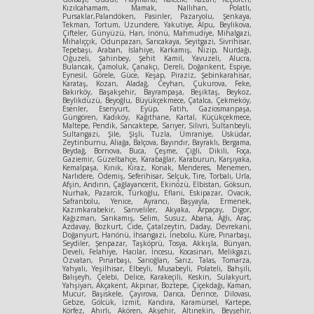
Kızılcahamam, Mamak, Nallıhan, Polatlı,
Pursaklar,Palandöken, Pasinler, Pazaryolu, Şenkaya,
Tekman, Tortum, Uzundere, Yakutiye, Alpu, Beylikova,
Çifteler, Günyüzü, Han, İnönü, Mahmudiye, Mihalgazi,
Mihalıççık, Odunpazarı, Sarıcakaya, Seyitgazi, Sivrihisar,
Tepebaşı, Araban, İslahiye, Karkamış, Nizip, Nurdağı,
Oğuzeli, Şahinbey, Şehit Kamil, Yavuzeli, Alucra,
Bulancak, Çamoluk, Çanakçı, Dereli, Doğankent, Espiye,
Eynesil, Görele, Güce, Keşap, Piraziz, Şebinkarahisar,
Karataş, Kozan, Aladağ, Ceyhan, Çukurova, Feke,
Bakırköy, Başakşehir, Bayrampaşa, Beşiktaş, Beykoz,
Beylikdüzü, Beyoğlu, Büyükçekmece, Çatalca, Çekmeköy,
Esenler, Esenyurt, Eyüp, Fatih, Gaziosmanpaşa,
Güngören, Kadıköy, Kağıthane, Kartal, Küçükçekmece,
Maltepe, Pendik, Sancaktepe, Sarıyer, Silivri, Sultanbeyli,
Sultangazi, Şile, Şişli, Tuzla, Ümraniye, Üsküdar,
Zeytinburnu, Aliağa, Balçova, Bayındır, Bayraklı, Bergama,
Beydağ, Bornova, Buca, Çeşme, Çiğli, Dikili, Foça,
Gaziemir, Güzelbahçe, Karabağlar, Karaburun, Karşıyaka,
Kemalpaşa, Kınık, Kiraz, Konak, Menderes, Menemen,
Narlıdere, Ödemiş, Seferihisar, Selçuk, Tire, Torbalı, Urla,
Afşin, Andırın, Çağlayancerit, Ekinözü, Elbistan, Göksun,
Nurhak, Pazarcık, Türkoğlu, Eflani, Eskipazar, Ovacık,
Safranbolu, Yenice, Ayrancı, Başyayla, Ermenek,
Kazımkarabekir, Sarıveliler, Akyaka, Arpaçay, Digor,
Kağızman, Sarıkamış, Selim, Susuz, Abana, Ağlı, Araç,
Azdavay, Bozkurt, Cide, Çatalzeytin, Daday, Devrekani,
Doğanyurt, Hanönü, İhsangazi, İnebolu, Küre, Pınarbaşı,
Seydiler, Şenpazar, Taşköprü, Tosya, Akkışla, Bünyan,
Develi, Felahiye, Hacılar, İncesu, Kocasinan, Melikgazi,
Özvatan, Pınarbaşı, Sarıoğlan, Sarız, Talas, Tomarza,
Yahyalı, Yeşilhisar, Elbeyli, Musabeyli, Polateli, Bahşili,
Balışeyh, Çelebi, Delice, Karakeçili, Keskin, Sulakyurt,
Yahşiyan, Akçakent, Akpınar, Boztepe, Çiçekdağı, Kaman,
Mucur, Başiskele, Çayırova, Darıca, Derince, Dilovası,
Gebze, Gölcük, İzmit, Kandıra, Karamürsel, Kartepe,
Körfez, Ahırlı, Akören, Akşehir, Altınekin, Beyşehir,