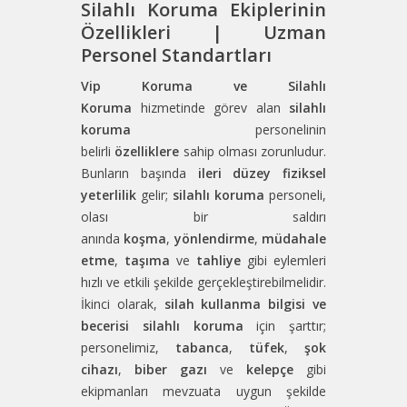
Silahlı Koruma Ekiplerinin
Özellikleri | Uzman
Personel Standartları
Vip Koruma ve Silahlı
Koruma
hizmetinde görev alan
silahlı
koruma
personelinin
belirli
özelliklere
sahip olması zorunludur.
Bunların başında
ileri düzey fiziksel
yeterlilik
gelir;
silahlı koruma
personeli,
olası bir saldırı
anında
koşma
,
yönlendirme
,
müdahale
etme
,
taşıma
ve
tahliye
gibi eylemleri
hızlı ve etkili şekilde gerçekleştirebilmelidir.
İkinci olarak,
silah kullanma bilgisi ve
becerisi
silahlı koruma
için şarttır;
personelimiz,
tabanca
,
tüfek
,
şok
cihazı
,
biber gazı
ve
kelepçe
gibi
ekipmanları mevzuata uygun şekilde