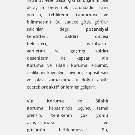
hatta
stresle başa çıkma biçimini
bile
detaylıca öğrenmek zorundadır. İkinci
prensip,
tehlikenin tanınması ve
bilinmesidir
. Bu, sadece gözle görülür
saldırıları değil,
potansiyel
tehditleri
,
saldırı öncesi
belirtileri
,
istihbarat
verilerini
ve
geçmiş saldırı
desenlerini
de kapsar.
Vip
Koruma
ve
silahlı koruma
ekibimiz,
tehlikenin kaynağını, niyetini, kapasitesini
ve olası zamanlamasını doğru analiz
ederek
proaktif önlemler
geliştirir.
Vip Koruma ve Silahlı
Koruma
kapsamında üçüncü temel
prensip,
tehlikenin çok yönlü
araştırılması ve
gücünün
belirlenmesidir. Bu,