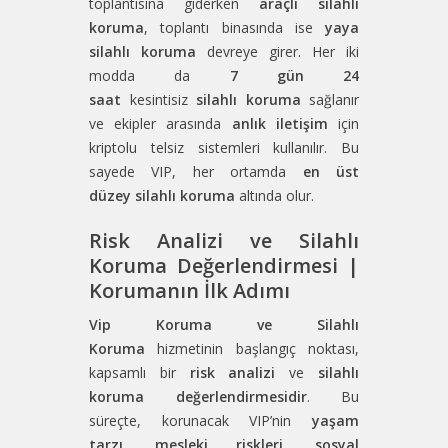
toplantısına giderken
araçlı silahlı
koruma
, toplantı binasında ise
yaya
silahlı koruma
devreye girer. Her iki
modda da
7 gün 24
saat
kesintisiz
silahlı koruma
sağlanır
ve ekipler arasında
anlık iletişim
için
kriptolu telsiz sistemleri kullanılır. Bu
sayede VIP, her ortamda
en üst
düzey
silahlı koruma
altında olur.
Risk Analizi ve Silahlı
Koruma Değerlendirmesi |
Korumanın İlk Adımı
Vip Koruma ve Silahlı
Koruma
hizmetinin başlangıç noktası,
kapsamlı bir
risk analizi
ve
silahlı
koruma değerlendirmesidir
. Bu
süreçte, korunacak VIP’nin
yaşam
tarzı
,
mesleki riskleri
,
sosyal