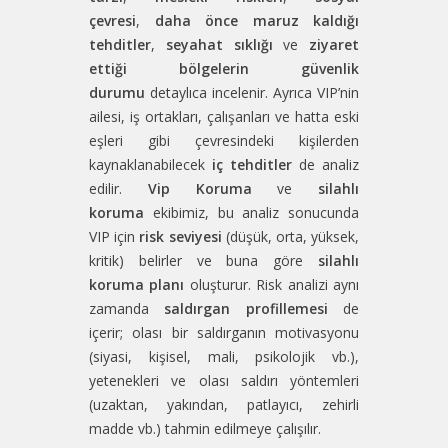
çevresi
,
daha önce maruz kaldığı
tehditler
,
seyahat sıklığı
ve
ziyaret
ettiği bölgelerin güvenlik
durumu
detaylıca incelenir. Ayrıca VIP’nin
ailesi, iş ortakları, çalışanları ve hatta eski
eşleri gibi çevresindeki kişilerden
kaynaklanabilecek
iç tehditler
de analiz
edilir.
Vip Koruma
ve
silahlı
koruma
ekibimiz, bu analiz sonucunda
VIP için
risk seviyesi
(düşük, orta, yüksek,
kritik) belirler ve buna göre
silahlı
koruma planı
oluşturur. Risk analizi aynı
zamanda
saldırgan profillemesi
de
içerir; olası bir saldırganın motivasyonu
(siyasi, kişisel, mali, psikolojik vb.),
yetenekleri ve olası saldırı yöntemleri
(uzaktan, yakından, patlayıcı, zehirli
madde vb.) tahmin edilmeye çalışılır.