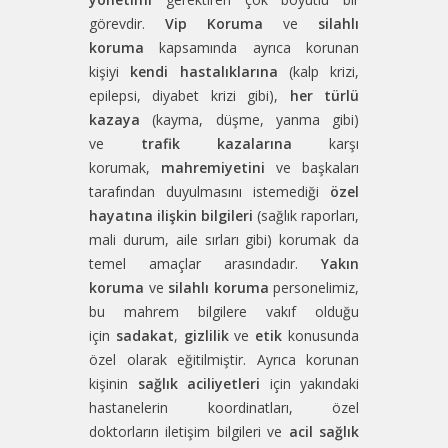
görevdir.
Vip Koruma
ve
silahlı
koruma
kapsamında ayrıca korunan
kişiyi
kendi hastalıklarına
(kalp krizi,
epilepsi, diyabet krizi gibi),
her türlü
kazaya
(kayma, düşme, yanma gibi)
ve
trafik kazalarına
karşı
korumak,
mahremiyetini
ve başkaları
tarafından duyulmasını istemediği
özel
hayatına ilişkin bilgileri
(sağlık raporları,
mali durum, aile sırları gibi) korumak da
temel amaçlar arasındadır.
Yakın
koruma
ve
silahlı koruma
personelimiz,
bu mahrem bilgilere vakıf olduğu
için
sadakat
,
gizlilik
ve
etik
konusunda
özel olarak eğitilmiştir. Ayrıca korunan
kişinin
sağlık aciliyetleri
için yakındaki
hastanelerin koordinatları, özel
doktorların iletişim bilgileri ve
acil sağlık