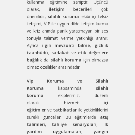
kullanma eğitimine sahiptir. Üçüncü
olarak,
iletişim becerileri
çok
önemlidir;
silahlı koruma
ekibi içi telsiz
iletişimi, VIP ile uygun dilde iletişim kurma
ve kriz anında panik yaratmayan bir ses
tonuyla talimat verme yetkinliği aranır.
Ayrıca
ilgili mevzuatı bilme
,
gizlilik
taahhüdü
,
sadakat
ve
etik değerlere
bağlılık
da
silahlı koruma
için olmazsa
olmaz özellikler arasındadır.
Vip Koruma ve Silahlı
Koruma
kapsamında
silahlı
koruma
ekiplerimiz, düzenli
olarak
hizmet içi
eğitimler
ve
tatbikatlar
ile yetkinliklerini
sürekli günceller. Bu eğitimlerde
atış
talimleri
,
tahliye senaryoları
,
ilk
yardım uygulamaları
,
yangın