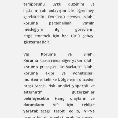
temposunu
,
uyku düzenini
ve
hatta
mizah anlayışını
bile öğrenmeyi
gerektirebilir. Dördüncü prensip,
silahlı
koruma personelinin VIP’nin
mesleğiyle ilgili görevlerini
engellememek için her türlü çabayı
göstermesidir
.
Vip Koruma ve Silahlı
Koruma
kapsamında diğer
yakın silahlı
koruma
prensipleri ise şunlardır:
Silahlı
koruma ekibi ve yöneticileri,
muhtemel tehlike bölgelerini önceden
araştıracak, risk analizi yapacak ve
alternatif güzergahlar
belirleyecektir.
Hangi olayların ve
durumların VIP için tehlike
yaratabileceği tespit edilip, VIP’ye
uygun bir dille anlatılacak ve gerekli