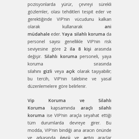
pozisyonlarda yürür, çevreyi sürekli
gözlemler, olası tehditleri tespit eder ve
gerektiğinde VIP’nin vücudunu kalkan
olarak kullanarak
ani
müdahale
eder.
Yaya silahlı koruma
da
personel sayısı genellikle VIP’nin risk
seviyesine göre
2 ila 8 kişi
arasında
değişir.
Silahlı koruma
personeli, yaya
koruma sırasında
silahını
gizli
veya
açık
olarak taşıyabilir;
bu tercih, VIP’nin talebine ve yasal
düzenlemelere göre belirlenir.
Vip Koruma ve Silahlı
Koruma
kapsamında
araçlı silahlı
koruma
ise VIP’nin araçla seyahat ettiği
tüm durumlarda devreye girer. Bu
modda, VIP’nin bindiği ana aracın önünde
ve arkasında
öncü
ve
artçı
araçlar