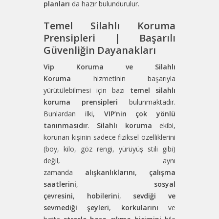
planları
da hazır bulundurulur.
Temel Silahlı Koruma
Prensipleri | Başarılı
Güvenliğin Dayanakları
Vip Koruma ve Silahlı
Koruma
hizmetinin başarıyla
yürütülebilmesi için bazı
temel silahlı
koruma prensipleri
bulunmaktadır.
Bunlardan ilki,
VIP’nin çok yönlü
tanınmasıdır
.
Silahlı koruma
ekibi,
korunan kişinin sadece fiziksel özelliklerini
(boy, kilo, göz rengi, yürüyüş stili gibi)
değil, aynı
zamanda
alışkanlıklarını
,
çalışma
saatlerini
,
sosyal
çevresini
,
hobilerini
,
sevdiği ve
sevmediği şeyleri
,
korkularını
ve