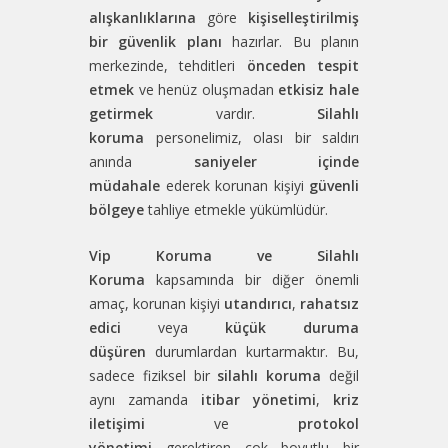
alışkanlıklarına
göre
kişiselleştirilmiş
bir güvenlik planı
hazırlar. Bu planın
merkezinde, tehditleri
önceden tespit
etmek
ve henüz oluşmadan
etkisiz hale
getirmek
vardır.
Silahlı
koruma
personelimiz, olası bir saldırı
anında
saniyeler içinde
müdahale
ederek korunan kişiyi
güvenli
bölgeye
tahliye etmekle yükümlüdür.
Vip Koruma ve Silahlı
Koruma
kapsamında bir diğer önemli
amaç, korunan kişiyi
utandırıcı
,
rahatsız
edici
veya
küçük duruma
düşüren
durumlardan kurtarmaktır. Bu,
sadece fiziksel bir
silahlı koruma
değil
aynı zamanda
itibar yönetimi
,
kriz
iletişimi
ve
protokol
yönetimi
gerektiren çok boyutlu bir