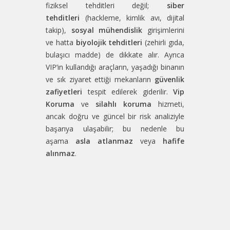
fiziksel tehditleri değil;
siber
tehditleri
(hackleme, kimlik avı, dijital
takip),
sosyal mühendislik
girişimlerini
ve hatta
biyolojik tehditleri
(zehirli gıda,
bulaşıcı madde) de dikkate alır. Ayrıca
VIP’in kullandığı araçların, yaşadığı binanın
ve sık ziyaret ettiği mekanların
güvenlik
zafiyetleri
tespit edilerek giderilir.
Vip
Koruma
ve
silahlı koruma
hizmeti,
ancak doğru ve güncel bir risk analiziyle
başarıya ulaşabilir; bu nedenle bu
aşama
asla atlanmaz
veya
hafife
alınmaz
.