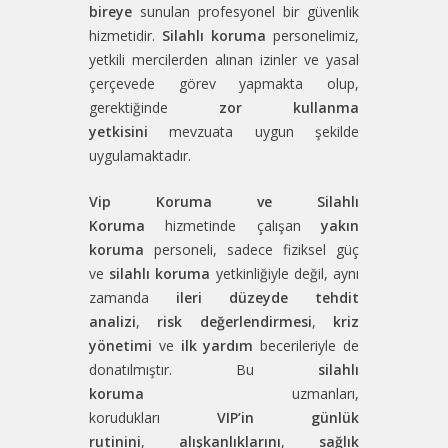
bireye
sunulan profesyonel bir güvenlik
hizmetidir.
Silahlı koruma
personelimiz,
yetkili mercilerden alınan izinler ve yasal
çerçevede görev yapmakta olup,
gerektiğinde
zor kullanma
yetkisini
mevzuata uygun şekilde
uygulamaktadır.
Vip Koruma ve Silahlı
Koruma
hizmetinde çalışan
yakın
koruma
personeli, sadece fiziksel güç
ve
silahlı koruma
yetkinliğiyle değil, aynı
zamanda
ileri düzeyde tehdit
analizi
,
risk değerlendirmesi
,
kriz
yönetimi
ve
ilk yardım
becerileriyle de
donatılmıştır. Bu
silahlı
koruma
uzmanları,
korudukları
VIP’in
günlük
rutinini
,
alışkanlıklarını
,
sağlık