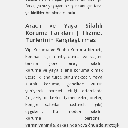
farklı, yalnız yaşayan bir iş insanı için farklı
yetkinlikler ön plana çıkarılır.
Araçlı ve Yaya Silahlı
Koruma Farkları | Hizmet
Türlerinin Karşılaştırması
Vip Koruma ve Silahlı Koruma
hizmeti,
korunan kişinin ihtiyaçlarına ve yaşam
tarzına göre
araçlı silahlı
koruma
ve
yaya silahlı koruma
olmak
üzere iki ana türde sunulmaktadır.
Yaya
silahlı koruma
, genellikle VIP’nin
yürüyerek hareket ettiği ortamlarda
(alışveriş merkezleri, iş merkezleri, oteller,
kongre salonları, hastaneler gibi)
uygulanır. Bu modda
silahlı
koruma
personeli,
VIP’nin
yanında
,
arkasında
veya
önünde
stratejik