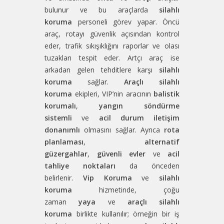
bulunur ve bu araçlarda
silahlı
koruma
personeli görev yapar. Öncü
araç, rotayı güvenlik açısından kontrol
eder, trafik sıkışıklığını raporlar ve olası
tuzakları tespit eder. Artçı araç ise
arkadan gelen tehditlere karşı
silahlı
koruma
sağlar.
Araçlı silahlı
koruma
ekipleri, VIP’nin aracının
balistik
korumalı
,
yangın söndürme
sistemli
ve
acil durum iletişim
donanımlı
olmasını sağlar. Ayrıca
rota
planlaması
,
alternatif
güzergahlar
,
güvenli evler
ve
acil
tahliye noktaları
da önceden
belirlenir.
Vip Koruma
ve
silahlı
koruma
hizmetinde, çoğu
zaman
yaya
ve
araçlı silahlı
koruma
birlikte kullanılır; örneğin bir iş