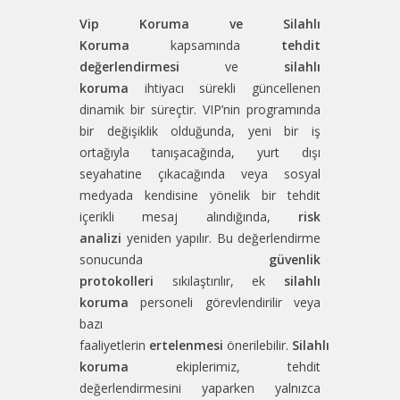
Vip Koruma ve Silahlı
Koruma
kapsamında
tehdit
değerlendirmesi
ve
silahlı
koruma
ihtiyacı sürekli güncellenen
dinamik bir süreçtir. VIP’nin programında
bir değişiklik olduğunda, yeni bir iş
ortağıyla tanışacağında, yurt dışı
seyahatine çıkacağında veya sosyal
medyada kendisine yönelik bir tehdit
içerikli mesaj alındığında,
risk
analizi
yeniden yapılır. Bu değerlendirme
sonucunda
güvenlik
protokolleri
sıkılaştırılır, ek
silahlı
koruma
personeli görevlendirilir veya
bazı
faaliyetlerin
ertelenmesi
önerilebilir.
Silahlı
koruma
ekiplerimiz, tehdit
değerlendirmesini yaparken yalnızca