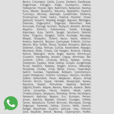
Bozkır, Cihanbeyli, Çeltik, Çumra, Derbent, Derebucak,
Doğanhisar, Emirgazi, Ereğli, Güneysınır, Hadim,
Halkapınar, Hüyük, Ilgın, Kadınhanı, Karapınar, Karatay,
Kulu, Meram, Sarayönü, Selçuklu, Seydişehir, Taşkent,
Tuzlukçu, Altıntaş, Aslanapa, Çavdarhisar, Domaniç,
Dumlupınar, Emet, Gediz, Hisarcık, Pazarlar, Simav,
Şaphane, Tavşanlı, Akçadağ, Arapgir, Arguvan, Battalgazi,
Darende, Doğanşehir, Doğanyol, Hekimhan, Kale,
Kuluncak, Pütürge, Yazıhan, Yeşilyurt, Ahmetli, Akhisar,
Alaşehir, Demirci, Gölmarmara, Görde, Kırkağaç,
Köprübaşı, Kula, Salihli, Sarıgöl, Saruhanlı, Selendi,
Soma, Turgutlu, Dargeçit, Derik, Kızıltepe, Mazıdağı,
Midyat, Nusaybin, Ömerli, Savur, Yeşilli, Akdeniz,
Anamu, Aydıncık, Bozyazı, Çamlıyayla, Erdemli, Gülnar,
Mezitli, Mut, Silifke, Tarsus, Toroslar, Yenişehir, Bodrum,
Dalaman, Datça, Fethiye, Güllük, Kavaklıdere, Köyçeğiz,
Marmaris, Milas, Ortaca, Ula Yatağan, Bulanık, Hasköy,
Korkut, Malazgirt, Varto, Acıgöl, Avanos, Derinkuyu,
Gülşehir, Hacıbektaş, Kozaklı, Ürgüp, Altınhisar, Bor,
Çamardı, Çiftlik ,Ulukışla, Akkuş, Aybastı, Çamaş,
Çatalpınar, Çaybaşı, Fatsa, Gölköy, Gülyalı, Gürgentepe,
İkizce, Karadüz, Kabataş, Korgan, Kumru, Mesudiye,
Perşembe, Ulubey, Ünye, Bahçe, Düziçi, Hasanbeyli,
Kadirli, Sumbas, Toprakkale, Ardeşen, Çamlıhemşin,
Çayeli Derepazarı, Fındıklı, Güneysu, Hemşin, İkizdere,
İyidere, Kalkandere, Pazar, Adapazarı, Akyazı, Arifiye
Erenler, Ferizli, Geyve, Hendek, Karapürçek, Karasu,
Kaynarca, Kocaali, Pamukova, Sapanca, Serdivan,
Söğütlü,Taraklı, Alaçam, Asarcık, Atakum, Ayvacık, Bafra,
Canik, Çarşamba, Havza, İlkadım, Kavak, Ladik,
Ondokuzmayız, Salıpazarı, Tekkeköy, Terme, Vezirköprü,
Yakakent, Aydınlar, Baykan, Eru, Kurtalan, Pervari,
Şirvan, Ayancık, Boyabat, Dikmen, Durağan, Erfelek,
Gerze, Saraydüzü, Türkeli Akıncılar, Altınyayla, Divriği,
Doğanşar, Gemerek, Gölova, Gürün, Hafik, İmranlı,
Kangal, Koyulhisar, Suşehri, Şarkışla, Ulaş, Yıldızeli,
Zara, Akçakale, Birecik, Bozova, Ceylanpınarı, Halfeti,