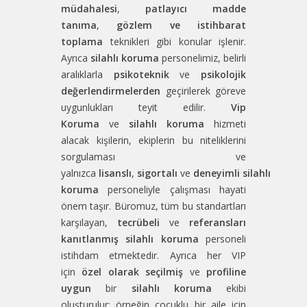
müdahalesi
,
patlayıcı madde
tanıma
,
gözlem ve istihbarat
toplama
teknikleri gibi konular işlenir.
Ayrıca
silahlı koruma
personelimiz, belirli
aralıklarla
psikoteknik
ve
psikolojik
değerlendirmelerden
geçirilerek göreve
uygunlukları teyit edilir.
Vip
Koruma
ve
silahlı koruma
hizmeti
alacak kişilerin, ekiplerin bu niteliklerini
sorgulaması ve
yalnızca
lisanslı
,
sigortalı
ve
deneyimli
silahlı
koruma
personeliyle çalışması hayati
önem taşır. Büromuz, tüm bu standartları
karşılayan,
tecrübeli
ve
referansları
kanıtlanmış
silahlı koruma
personeli
istihdam etmektedir. Ayrıca her VIP
için
özel olarak seçilmiş
ve
profiline
uygun
bir
silahlı koruma
ekibi
oluşturulur; örneğin çocuklu bir aile için