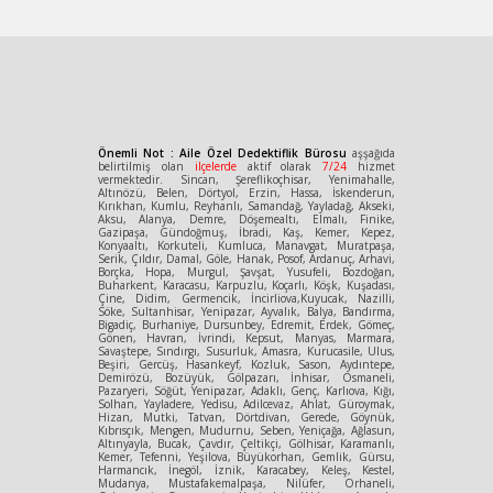
Önemli Not : Aile Özel Dedektiflik Bürosu
aşşağıda
belirtilmiş olan
ilçelerde
aktif olarak
7/24
hizmet
vermektedir. Sincan, Şereflikoçhisar, Yenimahalle,
Altınözü, Belen, Dörtyol, Erzin, Hassa, İskenderun,
Kırıkhan, Kumlu, Reyhanlı, Samandağ, Yayladağ, Akseki,
Aksu, Alanya, Demre, Döşemealtı, Elmalı, Finike,
Gazipaşa, Gündoğmuş, İbradi, Kaş, Kemer, Kepez,
Konyaaltı, Korkuteli, Kumluca, Manavgat, Muratpaşa,
Serik, Çıldır, Damal, Göle, Hanak, Posof, Ardanuç, Arhavi,
Borçka, Hopa, Murgul, Şavşat, Yusufeli, Bozdoğan,
Buharkent, Karacasu, Karpuzlu, Koçarlı, Köşk, Kuşadası,
Çine, Didim, Germencik, İncirliova,Kuyucak, Nazilli,
Söke, Sultanhisar, Yenipazar, Ayvalık, Balya, Bandırma,
Bigadiç, Burhaniye, Dursunbey, Edremit, Erdek, Gömeç,
Gönen, Havran, İvrindi, Kepsut, Manyas, Marmara,
Savaştepe, Sındırgı, Susurluk, Amasra, Kurucasile, Ulus,
Beşiri, Gercüş, Hasankeyf, Kozluk, Sason, Aydıntepe,
Demirözü, Bozüyük, Gölpazarı, İnhisar, Osmaneli,
Pazaryeri, Söğüt, Yenipazar, Adaklı, Genç, Karlıova, Kığı,
Solhan, Yayladere, Yedisu, Adilcevaz, Ahlat, Güroymak,
Hizan, Mutki, Tatvan, Dörtdivan, Gerede, Göynük,
Kıbrısçık, Mengen, Mudurnu, Seben, Yeniçağa, Ağlasun,
Altınyayla, Bucak, Çavdır, Çeltikçi, Gölhisar, Karamanlı,
Kemer, Tefenni, Yeşilova, Büyükorhan, Gemlik, Gürsu,
Harmancık, İnegöl, İznik, Karacabey, Keleş, Kestel,
Mudanya, Mustafakemalpaşa, Nilüfer, Orhaneli,