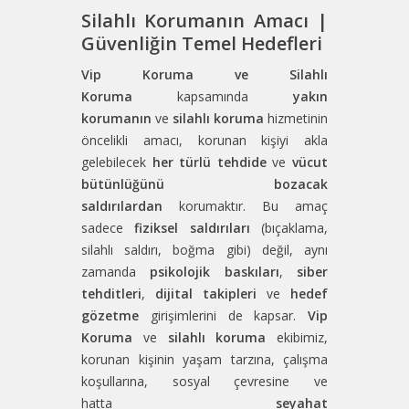
Silahlı Korumanın Amacı |
Güvenliğin Temel Hedefleri
Vip Koruma ve Silahlı
Koruma
kapsamında
yakın
korumanın
ve
silahlı koruma
hizmetinin
öncelikli amacı, korunan kişiyi akla
gelebilecek
her türlü tehdide
ve
vücut
bütünlüğünü bozacak
saldırılardan
korumaktır. Bu amaç
sadece
fiziksel saldırıları
(bıçaklama,
silahlı saldırı, boğma gibi) değil, aynı
zamanda
psikolojik baskıları
,
siber
tehditleri
,
dijital takipleri
ve
hedef
gözetme
girişimlerini de kapsar.
Vip
Koruma
ve
silahlı koruma
ekibimiz,
korunan kişinin yaşam tarzına, çalışma
koşullarına, sosyal çevresine ve
hatta
seyahat