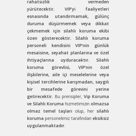
rahatsızlık vermeden
yürütecektir.
VIP’yi faaliyetleri
esnasında utandırmamak, gülünç
duruma düşürmemek veya dikkat
çekmemek için silahlı koruma ekibi
özen gösterecektir.
Silahlı koruma
personeli kendisini VIP’nin günlük
mesaisine, seyahat planlarına ve özel
ihtiyaçlarına uyduracaktır.
Silahlı
koruma görevlisi, VIP’nin özel
ilişkilerine, aile içi meselelerine veya
kişisel tercihlerine karışmadan, saygılı
bir mesafede görevini yerine
getirecektir.
Bu prensipler,
Vip Koruma
ve Silahlı Koruma
hizmetimizin
olmazsa
olmaz temel taşları
olup, her
silahlı
koruma
personelimiz tarafından
eksiksiz
uygulanmaktadır
.