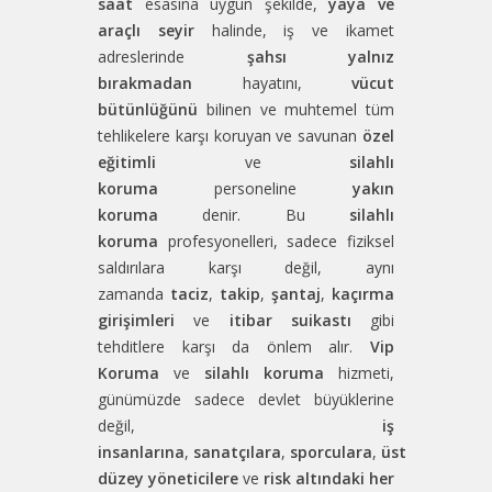
saat
esasına uygun şekilde,
yaya ve
araçlı seyir
halinde, iş ve ikamet
adreslerinde
şahsı yalnız
bırakmadan
hayatını,
vücut
bütünlüğünü
bilinen ve muhtemel tüm
tehlikelere karşı koruyan ve savunan
özel
eğitimli
ve
silahlı
koruma
personeline
yakın
koruma
denir. Bu
silahlı
koruma
profesyonelleri, sadece fiziksel
saldırılara karşı değil, aynı
zamanda
taciz
,
takip
,
şantaj
,
kaçırma
girişimleri
ve
itibar suikastı
gibi
tehditlere karşı da önlem alır.
Vip
Koruma
ve
silahlı koruma
hizmeti,
günümüzde sadece devlet büyüklerine
değil,
iş
insanlarına
,
sanatçılara
,
sporculara
,
üst
düzey yöneticilere
ve
risk altındaki her