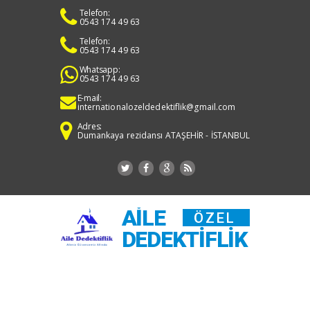
Telefon:
0543 174 49 63
Telefon:
0543 174 49 63
Whatsapp:
0543 174 49 63
E-mail:
internationalozeldedektiflik@gmail.com
Adres:
Dumankaya rezidansı ATAŞEHİR - İSTANBUL
AILE
ÖZEL
DEDEKTIFLIK