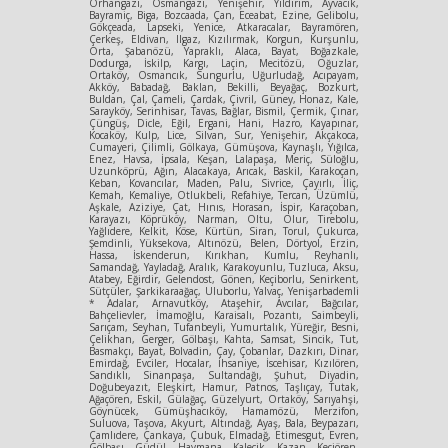
Orhangazi, Osmangazi, Yenişehir, Yıldırım, Ayvacık,
Bayramiç, Biga, Bozcaada, Çan, Eceabat, Ezine, Gelibolu,
Gökçeada, Lapseki, Yenice, Atkaracalar, Bayramören,
Çerkeş, Eldivan, Ilgaz, Kızılırmak, Korgun, Kurşunlu,
Orta, Şabanözü, Yapraklı, Alaca, Bayat, Boğazkale,
Dodurga, İskilp, Kargı, Laçin, Mecitözü, Oğuzlar,
Ortaköy, Osmancık, Sungurlu, Uğurludağ, Acıpayam,
Akköy, Babadağ, Baklan, Bekilli, Beyağaç, Bozkurt,
Buldan, Çal, Çameli, Çardak, Çivril, Güney, Honaz, Kale,
Sarayköy, Serinhisar, Tavas, Bağlar, Bismil, Çermik, Çınar,
Çüngüş, Dicle, Eğil, Ergani, Hani, Hazro, Kayapınar,
Kocaköy, Kulp, Lice, Silvan, Sur, Yenişehir, Akçakoca,
Cumayeri, Çilimli, Gölkaya, Gümüşova, Kaynaşlı, Yığılca,
Enez, Havsa, İpsala, Keşan, Lalapaşa, Meriç, Süloğlu,
Uzunköprü, Ağın, Alacakaya, Arıcak, Baskil, Karakoçan,
Keban, Kovancılar, Maden, Palu, Sivrice, Çayırlı, İliç,
Kemah, Kemaliye, Otlukbeli, Refahiye, Tercan, Üzümlü,
Aşkale, Aziziye, Çat, Hınıs, Horasan, İspir, Karaçoban,
Karayazı, Köprüköy, Narman, Oltu, Olur, Tirebolu,
Yağlıdere, Kelkit, Köse, Kürtün, Siran, Torul, Çukurca,
Şemdinli, Yüksekova, Altınözü, Belen, Dörtyol, Erzin,
Hassa, İskenderun, Kırıkhan, Kumlu, Reyhanlı,
Samandağ, Yayladağ, Aralık, Karakoyunlu, Tuzluca, Aksu,
Atabey, Eğirdir, Gelendost, Gönen, Keçiborlu, Senirkent,
Sütçüler, Şarkikaraağaç, Uluborlu, Yalvaç, Yenişarbademli
* Adalar, Arnavutköy, Ataşehir, Avcılar, Bağcılar,
Bahçelievler, İmamoğlu, Karaisalı, Pozantı, Saimbeyli,
Sarıçam, Seyhan, Tufanbeyli, Yumurtalık, Yüreğir, Besni,
Çelikhan, Gerger, Gölbaşı, Kahta, Samsat, Sincik, Tut,
Basmakçı, Bayat, Bolvadin, Çay, Çobanlar, Dazkırı, Dinar,
Emirdağ, Evciler, Hocalar, İhsaniye, İscehisar, Kızılören,
Sandıklı, Sinanpaşa, Sultandağı, Şuhut, Diyadin,
Doğubeyazıt, Eleşkirt, Hamur, Patnos, Taşlıçay, Tutak,
Ağaçören, Eskil, Gülağaç, Güzelyurt, Ortaköy, Sarıyahşi,
Göynücek, Gümüşhacıköy, Hamamözü, Merzifon,
Suluova, Taşova, Akyurt, Altındağ, Ayaş, Bala, Beypazarı,
Çamlıdere, Çankaya, Çubuk, Elmadağ, Etimesgut, Evren,
Gölbaşı, Güdül, Haymana, Kalecik, Kazan, Keçiören,