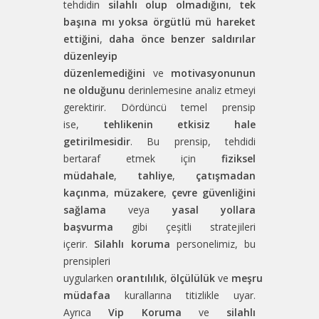
tehdidin
silahlı olup olmadığını
,
tek
başına mı yoksa örgütlü mü hareket
ettiğini
,
daha önce benzer saldırılar
düzenleyip
düzenlemediğini
ve
motivasyonunun
ne olduğunu
derinlemesine analiz etmeyi
gerektirir. Dördüncü temel prensip
ise,
tehlikenin etkisiz hale
getirilmesidir
. Bu prensip, tehdidi
bertaraf etmek için
fiziksel
müdahale
,
tahliye
,
çatışmadan
kaçınma
,
müzakere
,
çevre güvenliğini
sağlama
veya
yasal yollara
başvurma
gibi çeşitli stratejileri
içerir.
Silahlı koruma
personelimiz, bu
prensipleri
uygularken
orantılılık
,
ölçülülük
ve
meşru
müdafaa
kurallarına titizlikle uyar.
Ayrıca
Vip Koruma
ve
silahlı