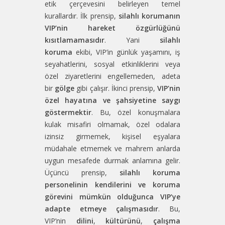
etik çerçevesini belirleyen temel
kurallardır. İlk prensip,
silahlı korumanın
VIP’nin hareket özgürlüğünü
kısıtlamamasıdır
. Yani
silahlı
koruma
ekibi, VIP’in günlük yaşamını, iş
seyahatlerini, sosyal etkinliklerini veya
özel ziyaretlerini engellemeden, adeta
bir
gölge
gibi çalışır. İkinci prensip,
VIP’nin
özel hayatına ve şahsiyetine saygı
göstermektir
. Bu, özel konuşmalara
kulak misafiri olmamak, özel odalara
izinsiz girmemek, kişisel eşyalara
müdahale etmemek ve mahrem anlarda
uygun mesafede durmak anlamına gelir.
Üçüncü prensip,
silahlı koruma
personelinin kendilerini ve koruma
görevini mümkün olduğunca VIP’ye
adapte etmeye çalışmasıdır
. Bu,
VIP’nin
dilini
,
kültürünü
,
çalışma