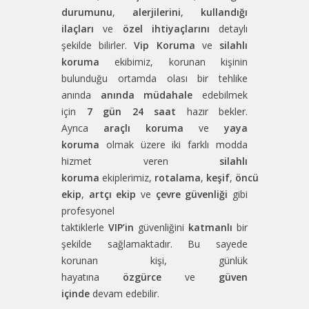
durumunu
,
alerjilerini
,
kullandığı
ilaçları
ve
özel ihtiyaçlarını
detaylı
şekilde bilirler.
Vip Koruma
ve
silahlı
koruma
ekibimiz, korunan kişinin
bulunduğu ortamda olası bir tehlike
anında
anında müdahale
edebilmek
için
7 gün 24 saat
hazır bekler.
Ayrıca
araçlı koruma
ve
yaya
koruma
olmak üzere iki farklı modda
hizmet veren
silahlı
koruma
ekiplerimiz,
rotalama
,
keşif
,
öncü
ekip
,
artçı ekip
ve
çevre güvenliği
gibi
profesyonel
taktiklerle
VIP’in
güvenliğini
katmanlı
bir
şekilde sağlamaktadır. Bu sayede
korunan kişi, günlük
hayatına
özgürce
ve
güven
içinde
devam edebilir.