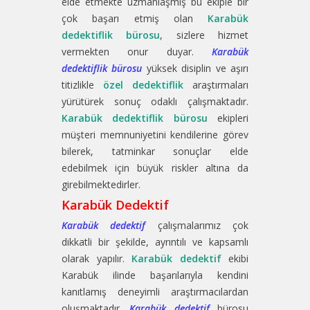
elde etmekte uzmanlaşmış bu ekiple bir
çok başarı etmiş olan
Karabük
dedektiflik bürosu
, sizlere hizmet
vermekten onur duyar.
Karabük
dedektiflik bürosu
yüksek disiplin ve aşırı
titizlikle
özel dedektiflik
araştırmaları
yürütürek sonuç odaklı çalışmaktadır.
Karabük dedektiflik bürosu
ekipleri
müşteri memnuniyetini kendilerine görev
bilerek, tatminkar sonuçlar elde
edebilmek için büyük riskler altına da
girebilmektedirler.
Karabük Dedektif
Karabük dedektif
çalışmalarımız çok
dikkatli bir şekilde, ayrıntılı ve kapsamlı
olarak yapılır.
Karabük dedektif
ekibi
Karabük ilinde başarılarıyla kendini
kanıtlamış deneyimli araştırmacılardan
oluşmaktadır.
Karabük dedektif
bürosu