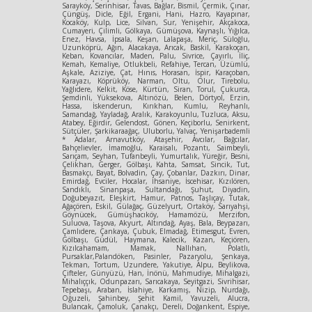
Sarayköy, Serinhisar, Tavas, Bağlar, Bismil, Çermik, Çınar,
Çüngüş, Dicle, Eğil, Ergani, Hani, Hazro, Kayapınar,
Kocaköy, Kulp, Lice, Silvan, Sur, Yenişehir, Akçakoca,
Cumayeri, Çilimli, Gölkaya, Gümüşova, Kaynaşlı, Yığılca,
Enez, Havsa, İpsala, Keşan, Lalapaşa, Meriç, Süloğlu,
Uzunköprü, Ağın, Alacakaya, Arıcak, Baskil, Karakoçan,
Keban, Kovancılar, Maden, Palu, Sivrice, Çayırlı, İliç,
Kemah, Kemaliye, Otlukbeli, Refahiye, Tercan, Üzümlü,
Aşkale, Aziziye, Çat, Hınıs, Horasan, İspir, Karaçoban,
Karayazı, Köprüköy, Narman, Oltu, Olur, Tirebolu,
Yağlıdere, Kelkit, Köse, Kürtün, Siran, Torul, Çukurca,
Şemdinli, Yüksekova, Altınözü, Belen, Dörtyol, Erzin,
Hassa, İskenderun, Kırıkhan, Kumlu, Reyhanlı,
Samandağ, Yayladağ, Aralık, Karakoyunlu, Tuzluca, Aksu,
Atabey, Eğirdir, Gelendost, Gönen, Keçiborlu, Senirkent,
Sütçüler, Şarkikaraağaç, Uluborlu, Yalvaç, Yenişarbademli
* Adalar, Arnavutköy, Ataşehir, Avcılar, Bağcılar,
Bahçelievler, İmamoğlu, Karaisalı, Pozantı, Saimbeyli,
Sarıçam, Seyhan, Tufanbeyli, Yumurtalık, Yüreğir, Besni,
Çelikhan, Gerger, Gölbaşı, Kahta, Samsat, Sincik, Tut,
Basmakçı, Bayat, Bolvadin, Çay, Çobanlar, Dazkırı, Dinar,
Emirdağ, Evciler, Hocalar, İhsaniye, İscehisar, Kızılören,
Sandıklı, Sinanpaşa, Sultandağı, Şuhut, Diyadin,
Doğubeyazıt, Eleşkirt, Hamur, Patnos, Taşlıçay, Tutak,
Ağaçören, Eskil, Gülağaç, Güzelyurt, Ortaköy, Sarıyahşi,
Göynücek, Gümüşhacıköy, Hamamözü, Merzifon,
Suluova, Taşova, Akyurt, Altındağ, Ayaş, Bala, Beypazarı,
Çamlıdere, Çankaya, Çubuk, Elmadağ, Etimesgut, Evren,
Gölbaşı, Güdül, Haymana, Kalecik, Kazan, Keçiören,
Kızılcahamam, Mamak, Nallıhan, Polatlı,
Pursaklar,Palandöken, Pasinler, Pazaryolu, Şenkaya,
Tekman, Tortum, Uzundere, Yakutiye, Alpu, Beylikova,
Çifteler, Günyüzü, Han, İnönü, Mahmudiye, Mihalgazi,
Mihalıççık, Odunpazarı, Sarıcakaya, Seyitgazi, Sivrihisar,
Tepebaşı, Araban, İslahiye, Karkamış, Nizip, Nurdağı,
Oğuzeli, Şahinbey, Şehit Kamil, Yavuzeli, Alucra,
Bulancak, Çamoluk, Çanakçı, Dereli, Doğankent, Espiye,