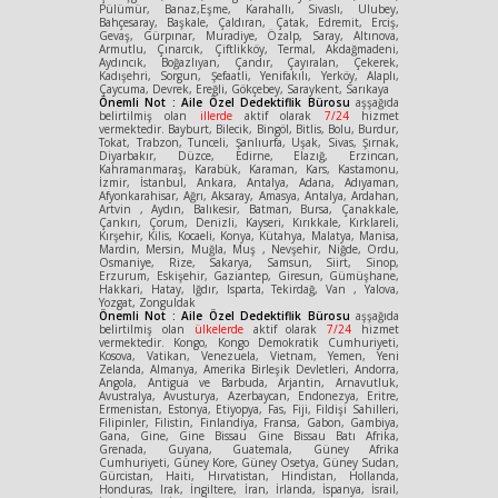
Pülümür, Banaz,Eşme, Karahallı, Sivaslı, Ulubey,
Bahçesaray, Başkale, Çaldıran, Çatak, Edremit, Erciş,
Gevaş, Gürpınar, Muradiye, Özalp, Saray, Altınova,
Armutlu, Çınarcık, Çiftlikköy, Termal, Akdağmadeni,
Aydıncık, Boğazlıyan, Çandır, Çayıralan, Çekerek,
Kadışehri, Sorgun, Şefaatli, Yenifakılı, Yerköy, Alaplı,
Çaycuma, Devrek, Ereğli, Gökçebey, Saraykent, Sarıkaya
Önemli Not : Aile Özel Dedektiflik Bürosu
aşşağıda
belirtilmiş olan
illerde
aktif olarak
7/24
hizmet
vermektedir. Bayburt, Bilecik, Bingöl, Bitlis, Bolu, Burdur,
Tokat, Trabzon, Tunceli, Şanlıurfa, Uşak, Sivas, Şırnak,
Diyarbakır, Düzce, Edirne, Elazığ, Erzincan,
Kahramanmaraş, Karabük, Karaman, Kars, Kastamonu,
İzmir, İstanbul, Ankara, Antalya, Adana, Adıyaman,
Afyonkarahisar, Ağrı, Aksaray, Amasya, Antalya, Ardahan,
Artvin , Aydın, Balıkesir, Batman, Bursa, Çanakkale,
Çankırı, Çorum, Denizli, Kayseri, Kırıkkale, Kırklareli,
Kırşehir, Kilis, Kocaeli, Konya, Kütahya, Malatya, Manisa,
Mardin, Mersin, Muğla, Muş , Nevşehir, Niğde, Ordu,
Osmaniye, Rize, Sakarya, Samsun, Siirt, Sinop,
Erzurum, Eskişehir, Gaziantep, Giresun, Gümüşhane,
Hakkari, Hatay, Iğdır, Isparta, Tekirdağ, Van , Yalova,
Yozgat, Zonguldak
Önemli Not : Aile Özel Dedektiflik Bürosu
aşşağıda
belirtilmiş olan
ülkelerde
aktif olarak
7/24
hizmet
vermektedir. Kongo, Kongo Demokratik Cumhuriyeti,
Kosova, Vatikan, Venezuela, Vietnam, Yemen, Yeni
Zelanda, Almanya, Amerika Birleşik Devletleri, Andorra,
Angola, Antigua ve Barbuda, Arjantin, Arnavutluk,
Avustralya, Avusturya, Azerbaycan, Endonezya, Eritre,
Ermenistan, Estonya, Etiyopya, Fas, Fiji, Fildişi Sahilleri,
Filipinler, Filistin, Finlandiya, Fransa, Gabon, Gambiya,
Gana, Gine, Gine Bissau Gine Bissau Batı Afrika,
Grenada, Guyana, Guatemala, Güney Afrika
Cumhuriyeti, Güney Kore, Güney Osetya, Güney Sudan,
Gürcistan, Haiti, Hırvatistan, Hindistan, Hollanda,
Honduras, Irak, İngiltere, İran, İrlanda, İspanya, İsrail,