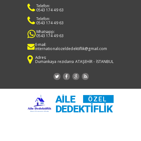
Telefon:
0543 174 49 63
Telefon:
0543 174 49 63
Whatsapp:
0543 174 49 63
E-mail:
internationalozeldedektiflik@gmail.com
Adres:
Dumankaya rezidansı ATAŞEHİR - İSTANBUL
AILE
ÖZEL
DEDEKTIFLIK