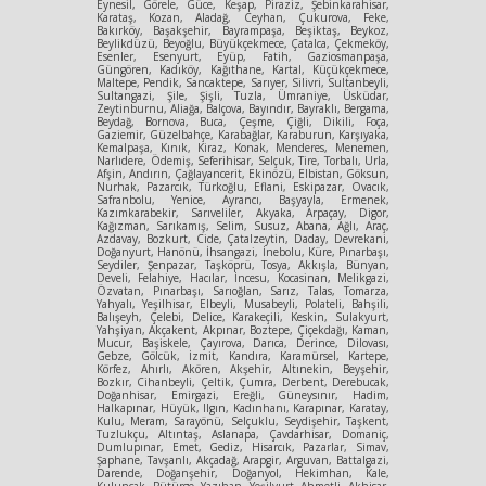
Eynesil, Görele, Güce, Keşap, Piraziz, Şebinkarahisar,
Karataş, Kozan, Aladağ, Ceyhan, Çukurova, Feke,
Bakırköy, Başakşehir, Bayrampaşa, Beşiktaş, Beykoz,
Beylikdüzü, Beyoğlu, Büyükçekmece, Çatalca, Çekmeköy,
Esenler, Esenyurt, Eyüp, Fatih, Gaziosmanpaşa,
Güngören, Kadıköy, Kağıthane, Kartal, Küçükçekmece,
Maltepe, Pendik, Sancaktepe, Sarıyer, Silivri, Sultanbeyli,
Sultangazi, Şile, Şişli, Tuzla, Ümraniye, Üsküdar,
Zeytinburnu, Aliağa, Balçova, Bayındır, Bayraklı, Bergama,
Beydağ, Bornova, Buca, Çeşme, Çiğli, Dikili, Foça,
Gaziemir, Güzelbahçe, Karabağlar, Karaburun, Karşıyaka,
Kemalpaşa, Kınık, Kiraz, Konak, Menderes, Menemen,
Narlıdere, Ödemiş, Seferihisar, Selçuk, Tire, Torbalı, Urla,
Afşin, Andırın, Çağlayancerit, Ekinözü, Elbistan, Göksun,
Nurhak, Pazarcık, Türkoğlu, Eflani, Eskipazar, Ovacık,
Safranbolu, Yenice, Ayrancı, Başyayla, Ermenek,
Kazımkarabekir, Sarıveliler, Akyaka, Arpaçay, Digor,
Kağızman, Sarıkamış, Selim, Susuz, Abana, Ağlı, Araç,
Azdavay, Bozkurt, Cide, Çatalzeytin, Daday, Devrekani,
Doğanyurt, Hanönü, İhsangazi, İnebolu, Küre, Pınarbaşı,
Seydiler, Şenpazar, Taşköprü, Tosya, Akkışla, Bünyan,
Develi, Felahiye, Hacılar, İncesu, Kocasinan, Melikgazi,
Özvatan, Pınarbaşı, Sarıoğlan, Sarız, Talas, Tomarza,
Yahyalı, Yeşilhisar, Elbeyli, Musabeyli, Polateli, Bahşili,
Balışeyh, Çelebi, Delice, Karakeçili, Keskin, Sulakyurt,
Yahşiyan, Akçakent, Akpınar, Boztepe, Çiçekdağı, Kaman,
Mucur, Başiskele, Çayırova, Darıca, Derince, Dilovası,
Gebze, Gölcük, İzmit, Kandıra, Karamürsel, Kartepe,
Körfez, Ahırlı, Akören, Akşehir, Altınekin, Beyşehir,
Bozkır, Cihanbeyli, Çeltik, Çumra, Derbent, Derebucak,
Doğanhisar, Emirgazi, Ereğli, Güneysınır, Hadim,
Halkapınar, Hüyük, Ilgın, Kadınhanı, Karapınar, Karatay,
Kulu, Meram, Sarayönü, Selçuklu, Seydişehir, Taşkent,
Tuzlukçu, Altıntaş, Aslanapa, Çavdarhisar, Domaniç,
Dumlupınar, Emet, Gediz, Hisarcık, Pazarlar, Simav,
Şaphane, Tavşanlı, Akçadağ, Arapgir, Arguvan, Battalgazi,
Darende, Doğanşehir, Doğanyol, Hekimhan, Kale,
Kuluncak, Pütürge, Yazıhan, Yeşilyurt, Ahmetli, Akhisar,