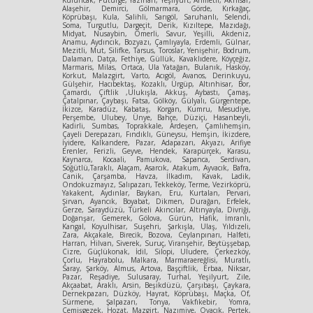
Alaşehir, Demirci, Gölmarmara, Görde, Kırkağaç,
Köprübaşı, Kula, Salihli, Sarıgöl, Saruhanlı, Selendi,
Soma, Turgutlu, Dargeçit, Derik, Kızıltepe, Mazıdağı,
Midyat, Nusaybin, Ömerli, Savur, Yeşilli, Akdeniz,
Anamu, Aydıncık, Bozyazı, Çamlıyayla, Erdemli, Gülnar,
Mezitli, Mut, Silifke, Tarsus, Toroslar, Yenişehir, Bodrum,
Dalaman, Datça, Fethiye, Güllük, Kavaklıdere, Köyçeğiz,
Marmaris, Milas, Ortaca, Ula Yatağan, Bulanık, Hasköy,
Korkut, Malazgirt, Varto, Acıgöl, Avanos, Derinkuyu,
Gülşehir, Hacıbektaş, Kozaklı, Ürgüp, Altınhisar, Bor,
Çamardı, Çiftlik ,Ulukışla, Akkuş, Aybastı, Çamaş,
Çatalpınar, Çaybaşı, Fatsa, Gölköy, Gülyalı, Gürgentepe,
İkizce, Karadüz, Kabataş, Korgan, Kumru, Mesudiye,
Perşembe, Ulubey, Ünye, Bahçe, Düziçi, Hasanbeyli,
Kadirli, Sumbas, Toprakkale, Ardeşen, Çamlıhemşin,
Çayeli Derepazarı, Fındıklı, Güneysu, Hemşin, İkizdere,
İyidere, Kalkandere, Pazar, Adapazarı, Akyazı, Arifiye
Erenler, Ferizli, Geyve, Hendek, Karapürçek, Karasu,
Kaynarca, Kocaali, Pamukova, Sapanca, Serdivan,
Söğütlü,Taraklı, Alaçam, Asarcık, Atakum, Ayvacık, Bafra,
Canik, Çarşamba, Havza, İlkadım, Kavak, Ladik,
Ondokuzmayız, Salıpazarı, Tekkeköy, Terme, Vezirköprü,
Yakakent, Aydınlar, Baykan, Eru, Kurtalan, Pervari,
Şirvan, Ayancık, Boyabat, Dikmen, Durağan, Erfelek,
Gerze, Saraydüzü, Türkeli Akıncılar, Altınyayla, Divriği,
Doğanşar, Gemerek, Gölova, Gürün, Hafik, İmranlı,
Kangal, Koyulhisar, Suşehri, Şarkışla, Ulaş, Yıldızeli,
Zara, Akçakale, Birecik, Bozova, Ceylanpınarı, Halfeti,
Harran, Hilvan, Siverek, Suruç, Viranşehir, Beytüşşebap,
Cizre, Güçlükonak, İdil, Silopi, Uludere, Çerkezköy,
Çorlu, Hayrabolu, Malkara, Marmaraereğlisi, Muratlı,
Saray, Şarköy, Almus, Artova, Başçiftlik, Erbaa, Niksar,
Pazar, Reşadiye, Sulusaray, Turhal, Yeşilyurt, Zile,
Akçaabat, Araklı, Arsin, Beşikdüzü, Çarşıbaşı, Çaykara,
Dernekpazarı, Düzköy, Hayrat, Köprübaşı, Maçka, Of,
Sürmene, Şalpazarı, Tonya, Vakfıkebir, Yomra,
Çemişgezek, Hozat, Mazgirt, Nazımiye, Ovacık, Pertek,