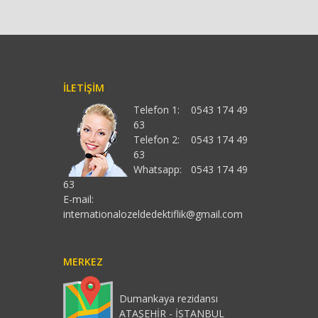
İLETIŞIM
Telefon 1:
0543 174 49
63
Telefon 2:
0543 174 49
63
Whatsapp:
0543 174 49
63
E-mail:
internationalozeldedektiflik@gmail.com
MERKEZ
Dumankaya rezidansı
ATAŞEHİR - İSTANBUL