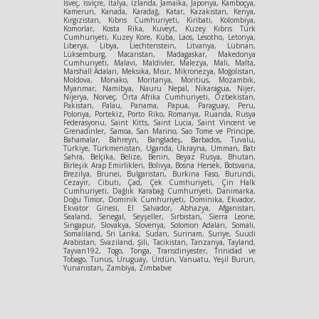
İsveç, İsviçre, İtalya, İzlanda, Jamaika, Japonya, Kamboçya,
Kamerun, Kanada, Karadağ, Katar, Kazakistan, Kenya,
Kırgızistan, Kıbrıs Cumhuriyeti, Kiribati, Kolombiya,
Komorlar, Kosta Rika, Kuveyt, Kuzey Kıbrıs Türk
Cumhuriyeti, Kuzey Kore, Küba, Laos, Lesotho, Letonya,
Liberya, Libya, Liechtenstein, Litvanya, Lübnan,
Lüksemburg, Macaristan, Madagaskar, Makedonya
Cumhuriyeti, Malavi, Maldivler, Malezya, Mali, Malta,
Marshall Adaları, Meksika, Mısır, Mikronezya, Moğolistan,
Moldova, Monako, Moritanya, Moritius, Mozambik,
Myanmar, Namibya, Nauru Nepal, Nikaragua, Nijer,
Nijerya, Norveç, Orta Afrika Cumhuriyeti, Özbekistan,
Pakistan, Palau, Panama, Papua, Paraguay, Peru,
Polonya, Portekiz, Porto Riko, Romanya, Ruanda, Rusya
Federasyonu, Saint Kitts, Saint Lucia, Saint Vincent ve
Grenadinler, Samoa, San Marino, Sao Tome ve Principe,
Bahamalar, Bahreyn, Bangladeş, Barbados, Tuvalu,
Türkiye, Türkmenistan, Uganda, Ukrayna, Umman, Batı
Sahra, Belçika, Belize, Benin, Beyaz Rusya, Bhutan,
Birleşik Arap Emirlikleri, Bolivya, Bosna Hersek, Botsvana,
Brezilya, Brunei, Bulgaristan, Burkina Faso, Burundi,
Cezayir, Cibuti, Çad, Çek Cumhuriyeti, Çin Halk
Cumhuriyeti, Dağlık Karabağ Cumhuriyeti, Danimarka,
Doğu Timor, Dominik Cumhuriyeti, Dominika, Ekvador,
Ekvator Ginesi, El Salvador, Abhazya, Afganistan,
Sealand, Senegal, Seyşeller, Sırbistan, Sierra Leone,
Singapur, Slovakya, Slovenya, Solomon Adaları, Somali,
Somaliland, Sri Lanka, Sudan, Surinam, Suriye, Suudi
Arabistan, Svaziland, Şili, Tacikistan, Tanzanya, Tayland,
Tayvan192, Togo, Tonga, Transdinyester, Trinidad ve
Tobago, Tunus, Uruguay, Ürdün, Vanuatu, Yeşil Burun,
Yunanistan, Zambiya, Zimbabve