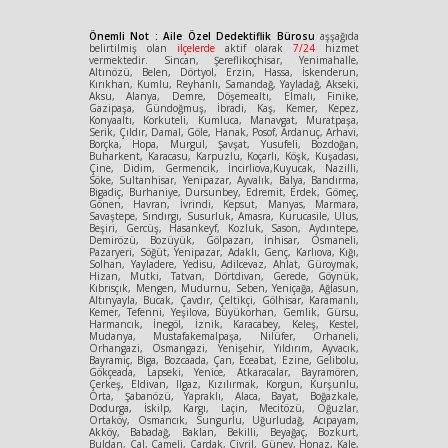
Önemli Not : Aile Özel Dedektiflik Bürosu
aşşağıda
belirtilmiş olan
ilçelerde
aktif olarak
7/24
hizmet
vermektedir. Sincan, Şereflikoçhisar, Yenimahalle,
Altınözü, Belen, Dörtyol, Erzin, Hassa, İskenderun,
Kırıkhan, Kumlu, Reyhanlı, Samandağ, Yayladağ, Akseki,
Aksu, Alanya, Demre, Döşemealtı, Elmalı, Finike,
Gazipaşa, Gündoğmuş, İbradi, Kaş, Kemer, Kepez,
Konyaaltı, Korkuteli, Kumluca, Manavgat, Muratpaşa,
Serik, Çıldır, Damal, Göle, Hanak, Posof, Ardanuç, Arhavi,
Borçka, Hopa, Murgul, Şavşat, Yusufeli, Bozdoğan,
Buharkent, Karacasu, Karpuzlu, Koçarlı, Köşk, Kuşadası,
Çine, Didim, Germencik, İncirliova,Kuyucak, Nazilli,
Söke, Sultanhisar, Yenipazar, Ayvalık, Balya, Bandırma,
Bigadiç, Burhaniye, Dursunbey, Edremit, Erdek, Gömeç,
Gönen, Havran, İvrindi, Kepsut, Manyas, Marmara,
Savaştepe, Sındırgı, Susurluk, Amasra, Kurucasile, Ulus,
Beşiri, Gercüş, Hasankeyf, Kozluk, Sason, Aydıntepe,
Demirözü, Bozüyük, Gölpazarı, İnhisar, Osmaneli,
Pazaryeri, Söğüt, Yenipazar, Adaklı, Genç, Karlıova, Kığı,
Solhan, Yayladere, Yedisu, Adilcevaz, Ahlat, Güroymak,
Hizan, Mutki, Tatvan, Dörtdivan, Gerede, Göynük,
Kıbrısçık, Mengen, Mudurnu, Seben, Yeniçağa, Ağlasun,
Altınyayla, Bucak, Çavdır, Çeltikçi, Gölhisar, Karamanlı,
Kemer, Tefenni, Yeşilova, Büyükorhan, Gemlik, Gürsu,
Harmancık, İnegöl, İznik, Karacabey, Keleş, Kestel,
Mudanya, Mustafakemalpaşa, Nilüfer, Orhaneli,
Orhangazi, Osmangazi, Yenişehir, Yıldırım, Ayvacık,
Bayramiç, Biga, Bozcaada, Çan, Eceabat, Ezine, Gelibolu,
Gökçeada, Lapseki, Yenice, Atkaracalar, Bayramören,
Çerkeş, Eldivan, Ilgaz, Kızılırmak, Korgun, Kurşunlu,
Orta, Şabanözü, Yapraklı, Alaca, Bayat, Boğazkale,
Dodurga, İskilp, Kargı, Laçin, Mecitözü, Oğuzlar,
Ortaköy, Osmancık, Sungurlu, Uğurludağ, Acıpayam,
Akköy, Babadağ, Baklan, Bekilli, Beyağaç, Bozkurt,
Buldan, Çal, Çameli, Çardak, Çivril, Güney, Honaz, Kale,